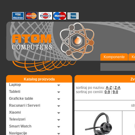
Komponente
K
Katalog proizvoda
Zv
Laptop
sortiraj po nazivu:
A-Z
|
Z-A
Tableti
sortiraj po ceniiii:
0-9
|
9-0
Graficke table
Racunari i Serveri
st
Xiaomi
Televizori
Smart Watch
Navigacije