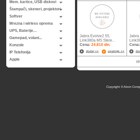
Mem. kartice, USB diskovi
Štampači, skeneri, projektori
Softver
Mrezna i wirless oprema
UPS, Baterije…
Jabra Evolve2 55,
Jabra
Gamepad, volani...
Link380a MS Stere...
Link38
Cena:
24.810 din.
Cena
Konzole
dodaj »»
opsirnije »»
do
IP Telefonija
Apple
st
Copyright © Atom Comp