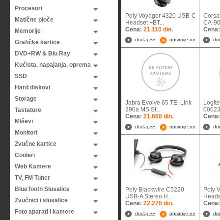
Procesori
Poly Voyager 4320 USB-C
Corsa
Matične ploče
Headset +BT...
CA-90
Cena:
21.110 din.
Cena
Memorije
dodaj »»
opsirnije »»
do
Grafičke kartice
DVD+RW & Blu Ray
Kućista, napajanja, oprema
SSD
Hard diskovi
Storage
Jabra Evolve 65 TE, Link
Logite
390a MS St...
000
Tastature
Cena:
21.660 din.
Cena
Miševi
dodaj »»
opsirnije »»
do
Monitori
Zvučne kartice
Cooleri
Web Kamere
TV, FM Tuner
BlueTooth Slusalice
Poly Blackwire C5220
Poly 
USB-A Stereo H...
Headse
Zvučnici i slusalice
Cena:
22.270 din.
Cena
Foto aparati i kamere
dodaj »»
opsirnije »»
do