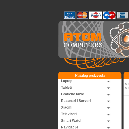
Katalog proizvoda
Laptop
so
Tableti
so
Graficke table
Racunari i Serveri
Xiaomi
Televizori
Smart Watch
Navigacije