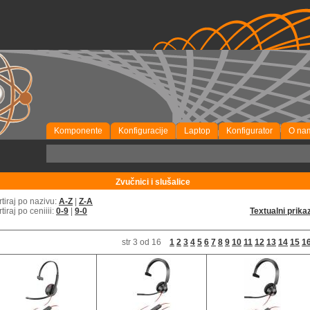
Komponente
Konfiguracije
Laptop
Konfigurator
O na
P
Zvučnici i slušalice
rtiraj po nazivu:
A-Z
|
Z-A
rtiraj po ceniiii:
0-9
|
9-0
Textualni prika
str 3 od 16
1
2
3
4
5
6
7
8
9
10
11
12
13
14
15
1