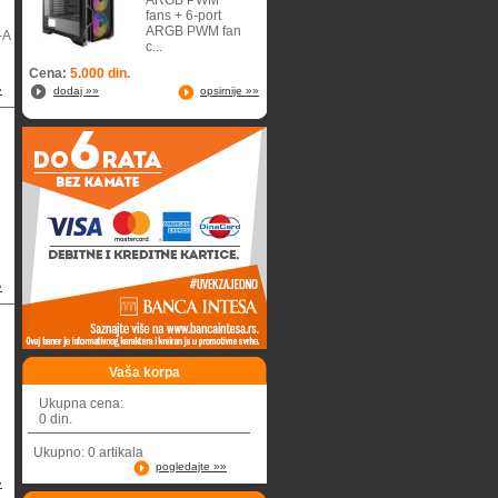
ARGB PWM
fans + 6-port
ARGB PWM fan
-A
c...
Cena:
5.000 din.
»
dodaj »»
opsirnije »»
»
Vaša korpa
Ukupna cena:
0 din.
Ukupno: 0 artikala
pogledajte »»
»