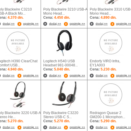
oly Blackwire C3210
Poly Blackwire 3210 USB-A
Poly Blackwire 3310 USB
SB-A Black Mo...
Mono Head...
Mono Head...
ena:
4.370 din.
Cena:
4.450 din.
Cena:
4.890 din.
dodaj »»
opsirnije »»
dodaj »»
opsirnije »»
dodaj »»
opsirnije »
ogitech H390 ClearChat
Logitech H540 USB
Endorfy VIRO Infra,
omfort USB...
Headset 981-00048...
EY1A003
ena:
4.940 din.
Cena:
5.040 din.
Cena:
5.230 din.
dodaj »»
opsirnije »»
dodaj »»
opsirnije »»
dodaj »»
opsirnije »
oly Blackwire 3220 USB-A
Poly Blackwire C3220
Redragon Quasar 2
ereo He...
Stereo USB-C S...
GM200-1 Microphon...
ena:
5.270 din.
Cena:
5.270 din.
Cena:
5.290 din.
dodaj »»
opsirnije »»
dodaj »»
opsirnije »»
dodaj »»
opsirnije »