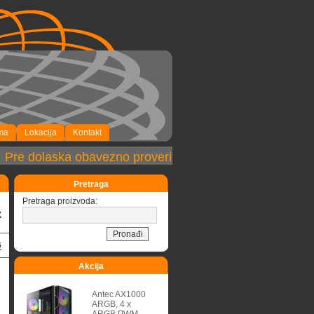
ma
Lokacija
Kontakt
re dolaska obavezno proveriti dostupnost robe!
Pretraga
Pretraga proizvoda:
z
6
Akcija
Antec AX1000
ARGB, 4 x