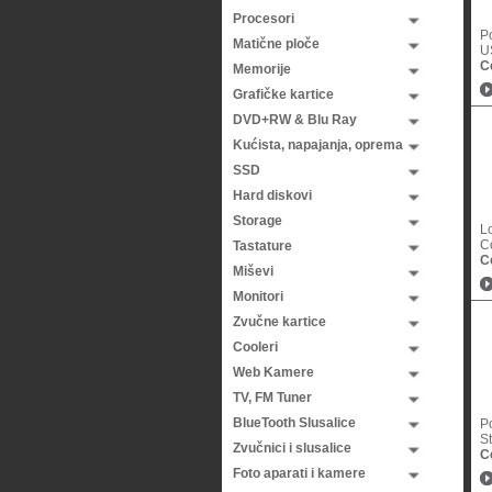
Procesori
P
Matične ploče
U
C
Memorije
Grafičke kartice
DVD+RW & Blu Ray
Kućista, napajanja, oprema
SSD
Hard diskovi
Storage
L
C
Tastature
C
Miševi
Monitori
Zvučne kartice
Cooleri
Web Kamere
TV, FM Tuner
BlueTooth Slusalice
P
St
Zvučnici i slusalice
C
Foto aparati i kamere