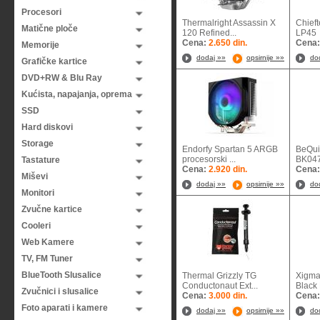
Procesori
Thermalright Assassin X
Chief
Matične ploče
120 Refined...
LP
Cena:
2.650 din.
Cena
Memorije
dodaj »»
opsirnije »»
do
Grafičke kartice
DVD+RW & Blu Ray
Kućista, napajanja, oprema
SSD
Hard diskovi
Storage
Endorfy Spartan 5 ARGB
BeQui
procesorski ...
BK047
Tastature
Cena:
2.920 din.
Cena
Miševi
dodaj »»
opsirnije »»
do
Monitori
Zvučne kartice
Cooleri
Web Kamere
TV, FM Tuner
BlueTooth Slusalice
Thermal Grizzly TG
Xigma
Conductonaut Ext...
Black 
Zvučnici i slusalice
Cena:
3.000 din.
Cena
Foto aparati i kamere
dodaj »»
opsirnije »»
do