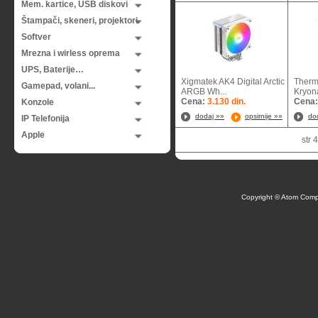
Mem. kartice, USB diskovi
Štampači, skeneri, projektori
Softver
Mrezna i wirless oprema
UPS, Baterije…
Xigmatek AK4 Digital Arctic
Therm
Gamepad, volani...
ARGB Wh...
Kryona
Cena:
3.130 din.
Cena
Konzole
dodaj »»
opsirnije »»
do
IP Telefonija
Apple
str
Copyright © Atom Comp