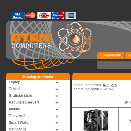
Komponente
K
Katalog proizvoda
Laptop
sortiraj po nazivu:
A-Z
|
Z-A
Tableti
sortiraj po ceniiii:
0-9
|
9-0
Graficke table
Racunari i Serveri
str
Xiaomi
Televizori
Smart Watch
Navigacije