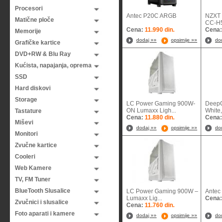
Procesori
Antec P20C ARGB
NZXT 
Matične ploče
CC-H
Cena:
11.990 din.
Cena
Memorije
dodaj »»
opsirnije »»
do
Grafičke kartice
DVD+RW & Blu Ray
Kućista, napajanja, oprema
SSD
Hard diskovi
Storage
LC Power Gaming 900W-
DeepC
ON Lumaxx Ligh...
White
Tastature
Cena:
11.880 din.
Cena
Miševi
dodaj »»
opsirnije »»
do
Monitori
Zvučne kartice
Cooleri
Web Kamere
TV, FM Tuner
BlueTooth Slusalice
LC Power Gaming 900W –
An
Lumaxx Lig...
Cena
Zvučnici i slusalice
Cena:
11.760 din.
Foto aparati i kamere
dodaj »»
opsirnije »»
do