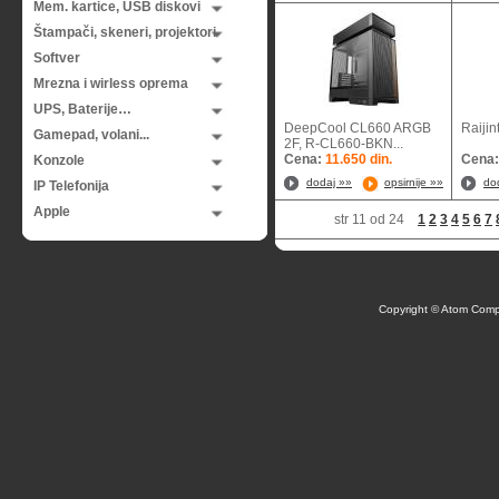
Mem. kartice, USB diskovi
Štampači, skeneri, projektori
Softver
Mrezna i wirless oprema
UPS, Baterije…
DeepCool CL660 ARGB
Raiji
Gamepad, volani...
2F, R-CL660-BKN...
Cena:
11.650 din.
Cena
Konzole
dodaj »»
opsirnije »»
do
IP Telefonija
Apple
str 11 od 24
1
2
3
4
5
6
7
Copyright © Atom Comp