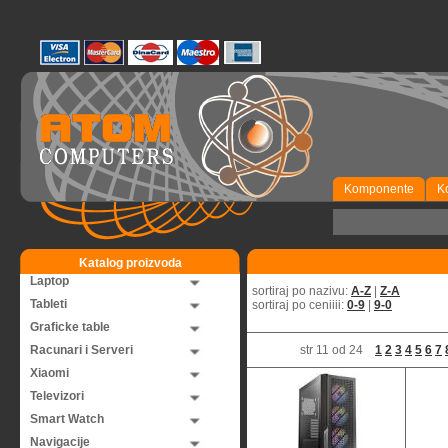
Komponente
K
Katalog proizvoda
Laptop
sortiraj po nazivu:
A-Z
|
Z-A
Tableti
sortiraj po ceniiii:
0-9
|
9-0
Graficke table
Racunari i Serveri
str 11 od 24
1
2
3
4
5
6
7
Xiaomi
Televizori
Smart Watch
Navigacije