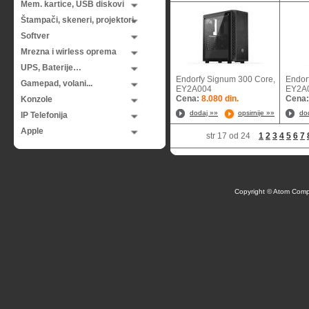
Mem. kartice, USB diskovi
Štampači, skeneri, projektori
Softver
Mrezna i wirless oprema
UPS, Baterije…
Endorfy Signum 300 Core,
Endorf
Gamepad, volani...
EY2A004
EY2
Cena:
8.080 din.
Cena
Konzole
dodaj »»
opsirnije »»
do
IP Telefonija
Apple
str 17 od 24
1
2
3
4
5
6
7
Copyright © Atom Comp