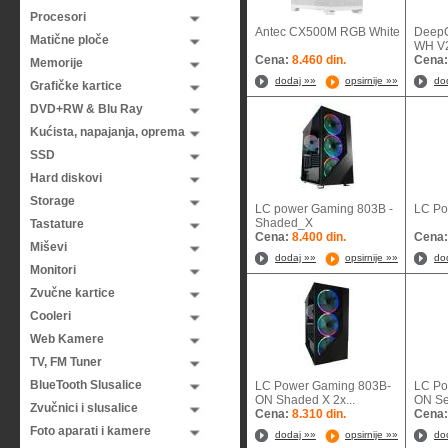
Procesori
Antec CX500M RGB White
Deep
Matične ploče
WH V2 
Cena:
8.460 din.
Cena
Memorije
dodaj »»
opsirnije »»
do
Grafičke kartice
DVD+RW & Blu Ray
Kućista, napajanja, oprema
SSD
Hard diskovi
Storage
LC power Gaming 803B -
LC P
Shaded_X
Tastature
Cena:
8.400 din.
Cena
Miševi
dodaj »»
opsirnije »»
do
Monitori
Zvučne kartice
Cooleri
Web Kamere
TV, FM Tuner
BlueTooth Slusalice
LC Power Gaming 803B-
LC Po
ON Shaded X 2x...
ON Se
Zvučnici i slusalice
Cena:
8.310 din.
Cena
Foto aparati i kamere
dodaj »»
opsirnije »»
do