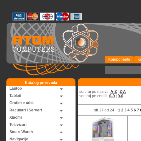
Komponente
K
Katalog proizvoda
Laptop
sortiraj po nazivu:
A-Z
|
Z-A
Tableti
sortiraj po ceniiii:
0-9
|
9-0
Graficke table
Racunari i Serveri
str 17 od 24
1
2
3
4
5
6
7
Xiaomi
Televizori
Smart Watch
Navigacije