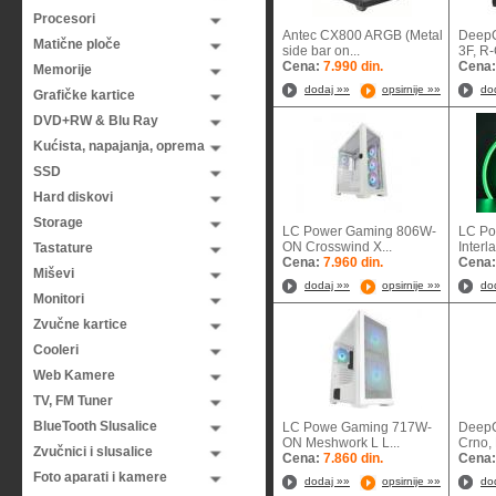
Procesori
Antec CX800 ARGB (Metal
Deep
Matične ploče
side bar on...
3F, R
Cena:
7.990 din.
Cena
Memorije
dodaj »»
opsirnije »»
do
Grafičke kartice
DVD+RW & Blu Ray
Kućista, napajanja, oprema
SSD
Hard diskovi
Storage
LC Power Gaming 806W-
LC Po
ON Crosswind X...
Interl
Tastature
Cena:
7.960 din.
Cena
Miševi
dodaj »»
opsirnije »»
do
Monitori
Zvučne kartice
Cooleri
Web Kamere
TV, FM Tuner
BlueTooth Slusalice
LC Powe Gaming 717W-
DeepC
ON Meshwork L L...
Crno,
Zvučnici i slusalice
Cena:
7.860 din.
Cena
Foto aparati i kamere
dodaj »»
opsirnije »»
do