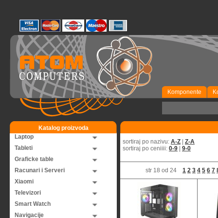
Komponente
K
Katalog proizvoda
Laptop
sortiraj po nazivu:
A-Z
|
Z-A
Tableti
sortiraj po ceniiii:
0-9
|
9-0
Graficke table
Racunari i Serveri
str 18 od 24
1
2
3
4
5
6
7
Xiaomi
Televizori
Smart Watch
Navigacije