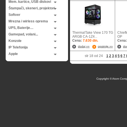
Mem. kartice, USB diskovi
Štampači, skeneri, projektori
Softver
Mrezna i wirless oprema
UPS, Baterije…
ThermalTake View 170 TG
Chief
Gamepad, volani...
ARGB CA-1Z4...
O
Cena:
7.630 din.
Cena
Konzole
dodaj »»
opsirnije »»
do
IP Telefonija
Apple
str 18 od 24
1
2
3
4
5
6
7
Copyright © Atom Comp