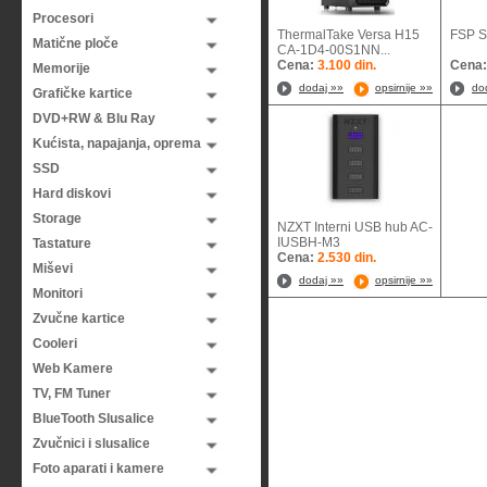
Procesori
ThermalTake Versa H15
FSP 
Matične ploče
CA-1D4-00S1NN...
Cena:
3.100 din.
Cena
Memorije
dodaj »»
opsirnije »»
do
Grafičke kartice
DVD+RW & Blu Ray
Kućista, napajanja, oprema
SSD
Hard diskovi
Storage
NZXT Interni USB hub AC-
IUSBH-M3
Tastature
Cena:
2.530 din.
Miševi
dodaj »»
opsirnije »»
Monitori
Zvučne kartice
Cooleri
Web Kamere
TV, FM Tuner
BlueTooth Slusalice
Zvučnici i slusalice
Foto aparati i kamere