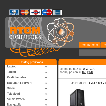
Komponente
K
Katalog proizvoda
Laptop
sortiraj po nazivu:
A-Z
|
Z-A
Tableti
sortiraj po ceniiii:
0-9
|
9-0
Graficke table
Racunari i Serveri
str 24 od 24
1
2
3
4
5
6
7
Xiaomi
Televizori
Smart Watch
Navigacije