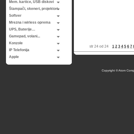
Mem. kartice, USB diskovi
Štampači, skeneri, projektori
Softver
Mrezna i wirless oprema
UPS, Baterije…
Gamepad, volani...
Konzole
str 24 od 24
1
2
3
4
5
6
7
IP Telefonija
Apple
Copyright © Atom Comp