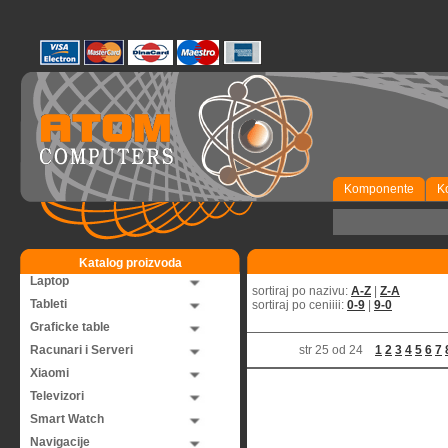
Komponente
K
Katalog proizvoda
Laptop
sortiraj po nazivu:
A-Z
|
Z-A
Tableti
sortiraj po ceniiii:
0-9
|
9-0
Graficke table
Racunari i Serveri
str 25 od 24
1
2
3
4
5
6
7
Xiaomi
Televizori
Smart Watch
Navigacije