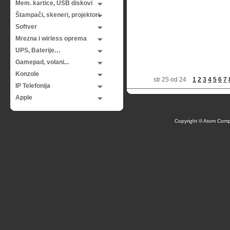
Mem. kartice, USB diskovi
Štampači, skeneri, projektori
Softver
Mrezna i wirless oprema
UPS, Baterije…
Gamepad, volani...
Konzole
str 25 od 24
1
2
3
4
5
6
7
IP Telefonija
Apple
Copyright © Atom Comp