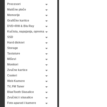
Procesori
Matične ploče
Memorije
Grafičke kartice
DVD+RW & Blu Ray
Kućista, napajanja, oprema
SSD
Hard diskovi
Storage
Tastature
Miševi
Monitori
Zvučne kartice
Cooleri
Web Kamere
TV, FM Tuner
BlueTooth Slusalice
Zvučnici i slusalice
Foto aparati i kamere