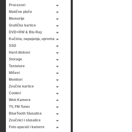
Procesori
Matične ploče
Memorije
Grafičke kartice
DVD+RW & Blu Ray
Kućista, napajanja, oprema
SSD
Hard diskovi
Storage
Tastature
Miševi
Monitori
Zvučne kartice
Cooleri
Web Kamere
TV, FM Tuner
BlueTooth Slusalice
Zvučnici i slusalice
Foto aparati i kamere