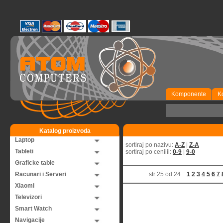
Komponente
K
Katalog proizvoda
Laptop
sortiraj po nazivu:
A-Z
|
Z-A
Tableti
sortiraj po ceniiii:
0-9
|
9-0
Graficke table
Racunari i Serveri
str 25 od 24
1
2
3
4
5
6
7
Xiaomi
Televizori
Smart Watch
Navigacije