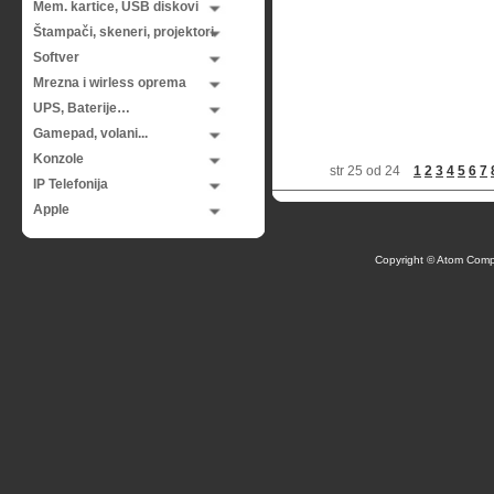
Mem. kartice, USB diskovi
Štampači, skeneri, projektori
Softver
Mrezna i wirless oprema
UPS, Baterije…
Gamepad, volani...
Konzole
str 25 od 24
1
2
3
4
5
6
7
IP Telefonija
Apple
Copyright © Atom Comp