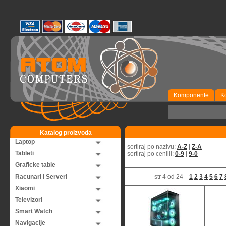
Komponente
K
Katalog proizvoda
Laptop
sortiraj po nazivu:
A-Z
|
Z-A
Tableti
sortiraj po ceniiii:
0-9
|
9-0
Graficke table
Racunari i Serveri
str 4 od 24
1
2
3
4
5
6
7
Xiaomi
Televizori
Smart Watch
Navigacije