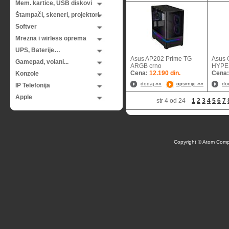
Mem. kartice, USB diskovi
Štampači, skeneri, projektori
Softver
Mrezna i wirless oprema
UPS, Baterije…
Asus AP202 Prime TG
Asus
Gamepad, volani...
ARGB crno
HYPE
Cena:
12.190 din.
Cena
Konzole
dodaj »»
opsirnije »»
do
IP Telefonija
Apple
str 4 od 24
1
2
3
4
5
6
7
Copyright © Atom Comp