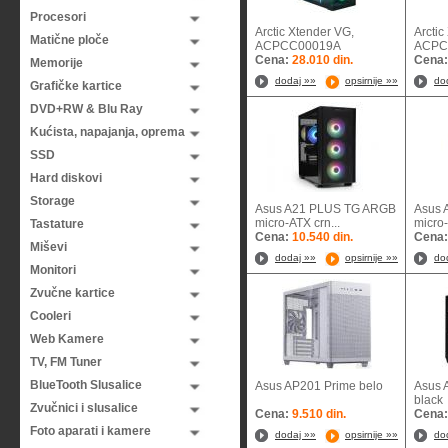
Procesori
Arctic Xtender VG,
Arctic
Matične ploče
ACPCC00019A
ACP
Cena:
28.010 din.
Cena
Memorije
dodaj »»
opsirnije »»
do
Grafičke kartice
DVD+RW & Blu Ray
Kućista, napajanja, oprema
SSD
Hard diskovi
Storage
Asus A21 PLUS TG ARGB
Asus 
micro-ATX crn...
micro-
Tastature
Cena:
10.540 din.
Cena
Miševi
dodaj »»
opsirnije »»
do
Monitori
Zvučne kartice
Cooleri
Web Kamere
TV, FM Tuner
BlueTooth Slusalice
Asus AP201 Prime belo
Asus 
bl
Zvučnici i slusalice
Cena:
9.510 din.
Cena
Foto aparati i kamere
dodaj »»
opsirnije »»
do