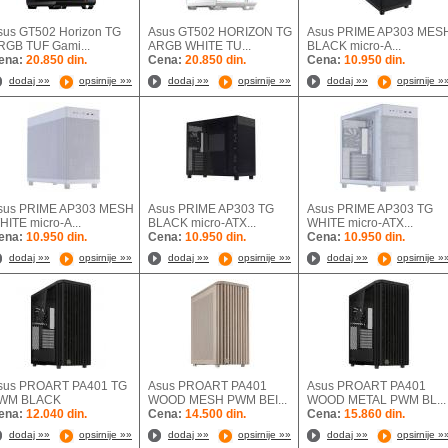
sus GT502 Horizon TG
Asus GT502 HORIZON TG
Asus PRIME AP303 MES
RGB TUF Gami...
ARGB WHITE TU...
BLACK micro-A...
ena:
20.850 din.
Cena:
20.850 din.
Cena:
10.950 din.
dodaj »»
opsirnije »»
dodaj »»
opsirnije »»
dodaj »»
opsirnije »
sus PRIME AP303 MESH
Asus PRIME AP303 TG
Asus PRIME AP303 TG
HITE micro-A...
BLACK micro-ATX...
WHITE micro-ATX...
ena:
10.950 din.
Cena:
10.950 din.
Cena:
10.950 din.
dodaj »»
opsirnije »»
dodaj »»
opsirnije »»
dodaj »»
opsirnije »
sus PROART PA401 TG
Asus PROART PA401
Asus PROART PA401
WM BLACK
WOOD MESH PWM BEI...
WOOD METAL PWM BL...
ena:
12.040 din.
Cena:
14.500 din.
Cena:
15.860 din.
dodaj »»
opsirnije »»
dodaj »»
opsirnije »»
dodaj »»
opsirnije »