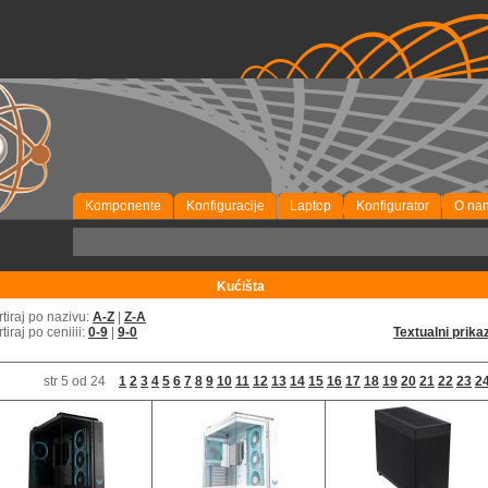
Komponente
Konfiguracije
Laptop
Konfigurator
O na
Kućišta
rtiraj po nazivu:
A-Z
|
Z-A
rtiraj po ceniiii:
0-9
|
9-0
Textualni prika
str 5 od 24
1
2
3
4
5
6
7
8
9
10
11
12
13
14
15
16
17
18
19
20
21
22
23
2