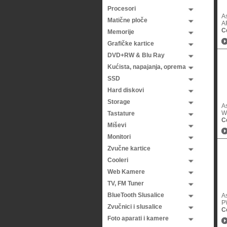
Procesori
A
Matične ploče
A
C
Memorije
Grafičke kartice
DVD+RW & Blu Ray
Kućista, napajanja, oprema
SSD
Hard diskovi
Storage
A
W
Tastature
C
Miševi
Monitori
Zvučne kartice
Cooleri
Web Kamere
TV, FM Tuner
BlueTooth Slusalice
A
P
Zvučnici i slusalice
C
Foto aparati i kamere