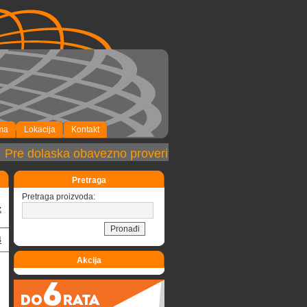
ma
Lokacija
Kontakt
Pre dolaska obavezno proveriti dostupnost robe!
Pretraga
Pretraga proizvoda:
z
4
Akcija