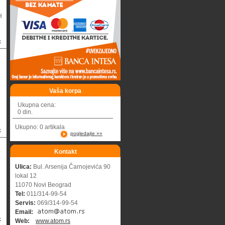
H
»
Vaša korpa
Ukupna cena:
0 din.
Ukupno: 0 artikala
»
pogledajte »»
Kontakt
Ulica:
Bul. Arsenija Čarnojevića 90
lokal 12
11070 Novi Beograd
Tel:
011/314-99-54
Servis:
069/314-99-54
Email:
»
Web:
www.atom.rs