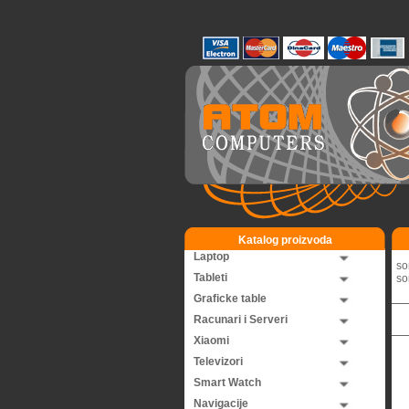
Katalog proizvoda
Laptop
so
Tableti
so
Graficke table
Racunari i Serveri
Xiaomi
Televizori
Smart Watch
Navigacije