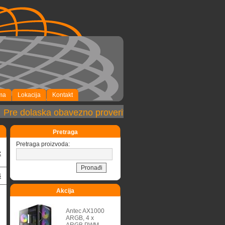
ma
Lokacija
Kontakt
re dolaska obavezno proveriti dostupnost robe!
Pretraga
Pretraga proizvoda:
z
4
Akcija
Antec AX1000
ARGB, 4 x