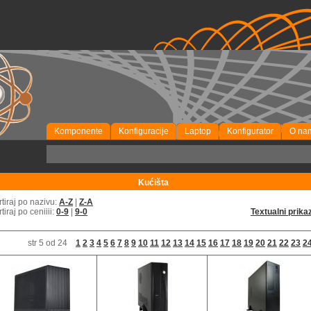
Komponente
Konfiguracije
Laptop
Konfigurator
O na
P
Kućišta
rtiraj po nazivu:
A-Z
|
Z-A
rtiraj po ceniiii:
0-9
|
9-0
Textualni prika
str 5 od 24
1
2
3
4
5
6
7
8
9
10
11
12
13
14
15
16
17
18
19
20
21
22
23
2