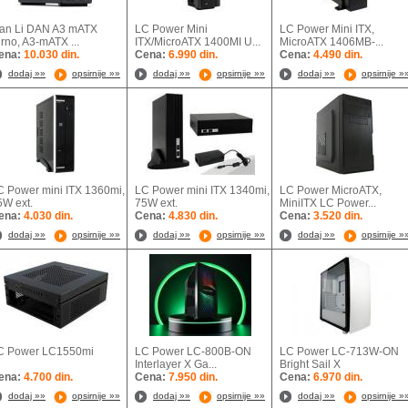
ian Li DAN A3 mATX
LC Power Mini
LC Power Mini ITX,
rno, A3-mATX ...
ITX/MicroATX 1400MI U...
MicroATX 1406MB-...
ena:
10.030 din.
Cena:
6.990 din.
Cena:
4.490 din.
dodaj »»
opsirnije »»
dodaj »»
opsirnije »»
dodaj »»
opsirnije »
C Power mini ITX 1360mi,
LC Power mini ITX 1340mi,
LC Power MicroATX,
5W ext.
75W ext.
MiniITX LC Power...
ena:
4.030 din.
Cena:
4.830 din.
Cena:
3.520 din.
dodaj »»
opsirnije »»
dodaj »»
opsirnije »»
dodaj »»
opsirnije »
C Power LC1550mi
LC Power LC-800B-ON
LC Power LC-713W-ON
Interlayer X Ga...
Bright Sail X
ena:
4.700 din.
Cena:
7.950 din.
Cena:
6.970 din.
dodaj »»
opsirnije »»
dodaj »»
opsirnije »»
dodaj »»
opsirnije »