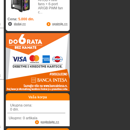
ARGB PWM
fans + 6-port
ARGB PWM fan
c...
Cena:
5.000 din.
»
dodaj »»
opsirnije »»
»
Vaša korpa
Ukupna cena:
0 din.
Ukupno: 0 artikala
pogledajte »»
»