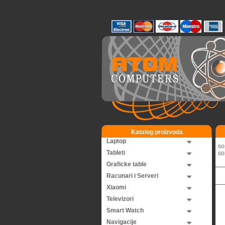
Katalog proizvoda
Laptop
so
Tableti
so
Graficke table
Racunari i Serveri
Xiaomi
Televizori
Smart Watch
Navigacije