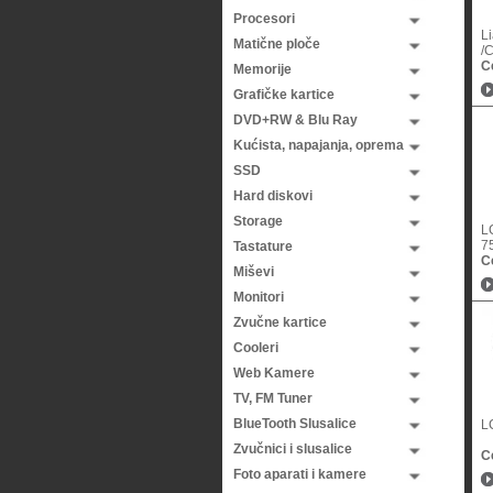
Procesori
L
Matične ploče
/C
C
Memorije
Grafičke kartice
DVD+RW & Blu Ray
Kućista, napajanja, oprema
SSD
Hard diskovi
Storage
L
7
Tastature
C
Miševi
Monitori
Zvučne kartice
Cooleri
Web Kamere
TV, FM Tuner
BlueTooth Slusalice
L
Zvučnici i slusalice
C
Foto aparati i kamere