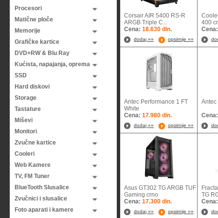
Procesori
Corsair AIR 5400 RS-R
Coole
Matične ploče
ARGB Triple C...
400 crn
Cena:
18.630 din.
Cena
Memorije
dodaj »»
opsirnije »»
do
Grafičke kartice
DVD+RW & Blu Ray
Kućista, napajanja, oprema
SSD
Hard diskovi
Storage
Antec Performance 1 FT
Antec
White
Tastature
Cena:
17.980 din.
Cena
Miševi
dodaj »»
opsirnije »»
do
Monitori
Zvučne kartice
Cooleri
Web Kamere
TV, FM Tuner
BlueTooth Slusalice
Asus GT302 TG ARGB TUF
Fract
Gaming crno
TG RG
Zvučnici i slusalice
Cena:
17.300 din.
Cena
Foto aparati i kamere
dodaj »»
opsirnije »»
do