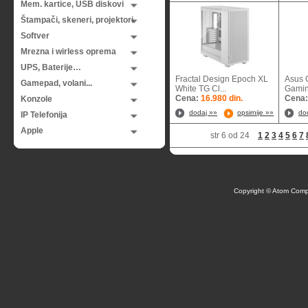
Mem. kartice, USB diskovi
Štampači, skeneri, projektori
Softver
Mrezna i wirless oprema
UPS, Baterije…
Fractal Design Epoch XL
Asus 
Gamepad, volani...
White TG Cl...
Gami
Cena:
16.980 din.
Cena
Konzole
dodaj »»
opsirnije »»
do
IP Telefonija
Apple
str 6 od 24
1
2
3
4
5
6
7
Copyright © Atom Comp