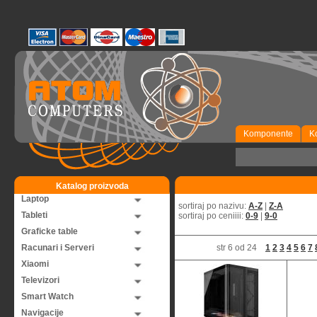
Komponente
K
Katalog proizvoda
Laptop
sortiraj po nazivu:
A-Z
|
Z-A
Tableti
sortiraj po ceniiii:
0-9
|
9-0
Graficke table
Racunari i Serveri
str 6 od 24
1
2
3
4
5
6
7
Xiaomi
Televizori
Smart Watch
Navigacije