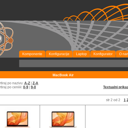
Komponente
Konfiguracije
Laptop
Konfigurator
O na
MacBook Air
rtiraj po nazivu:
A-Z
|
Z-A
rtiraj po ceniiii:
0-9
|
9-0
Textualni prika
str 2 od 2
1