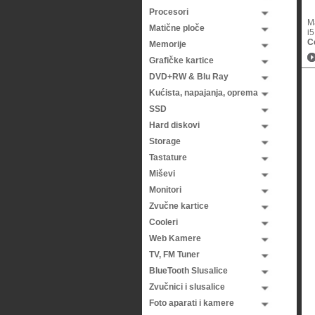
Procesori
M
Matične ploče
i5
C
Memorije
Grafičke kartice
DVD+RW & Blu Ray
Kućista, napajanja, oprema
SSD
Hard diskovi
Storage
Tastature
Miševi
Monitori
Zvučne kartice
Cooleri
Web Kamere
TV, FM Tuner
BlueTooth Slusalice
Zvučnici i slusalice
Foto aparati i kamere