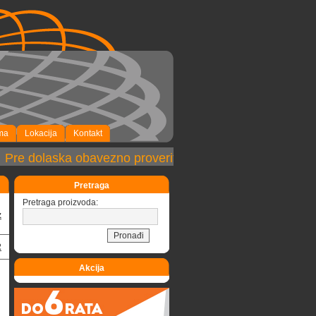
ma
Lokacija
Kontakt
Pre dolaska obavezno proveriti dostupnost robe!
Pretraga
Pretraga proizvoda:
z
2
Akcija