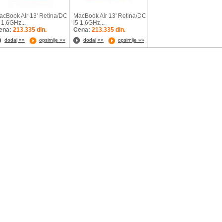
acBook Air 13' Retina/DC
MacBook Air 13' Retina/DC
 1.6GHz...
i5 1.6GHz...
ena:
213.335 din.
Cena:
213.335 din.
dodaj »»
opsirnije »»
dodaj »»
opsirnije »»