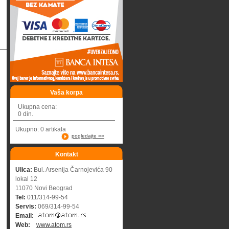
Vaša korpa
Ukupna cena:
0 din.
Ukupno: 0 artikala
pogledajte »»
Kontakt
Ulica:
Bul. Arsenija Čarnojevića 90
lokal 12
11070 Novi Beograd
Tel:
011/314-99-54
Servis:
069/314-99-54
Email:
Web:
www.atom.rs