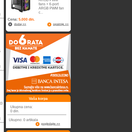
ARGB PWM
fans + 6-port
ARGB PWM fan
c...
»
Cena:
5.000 din.
dodaj »»
opsirnije »»
5
»
Vaša korpa
M3
Ukupna cena:
0 din.
»
Ukupno: 0 artikala
pogledajte »»