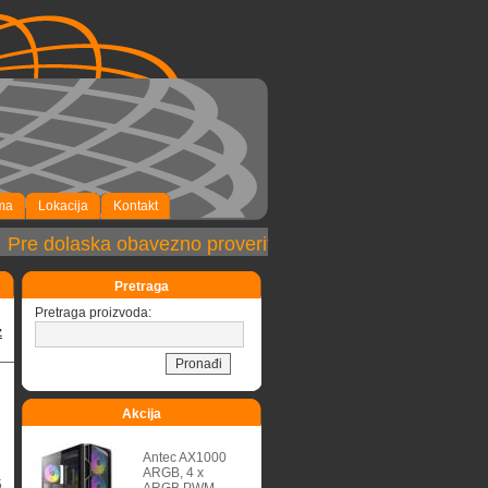
ma
Lokacija
Kontakt
re dolaska obavezno proveriti dostupnost robe!
Pretraga
Pretraga proizvoda:
z
Akcija
Antec AX1000
ARGB, 4 x
5