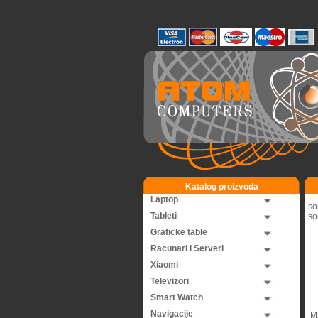
Katalog proizvoda
Laptop
so
Tableti
so
Graficke table
Racunari i Serveri
Xiaomi
Televizori
Smart Watch
Navigacije
M