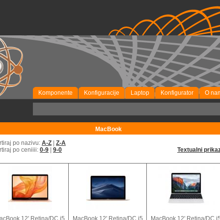
Komponente
Konfiguracije
Laptop
Konfigurator
O na
P
MacBook
rtiraj po nazivu:
A-Z
|
Z-A
rtiraj po ceniiii:
0-9
|
9-0
Textualni prika
acBook 12' Retina/DC i5
MacBook 12' Retina/DC i5
MacBook 12' Retina/DC i