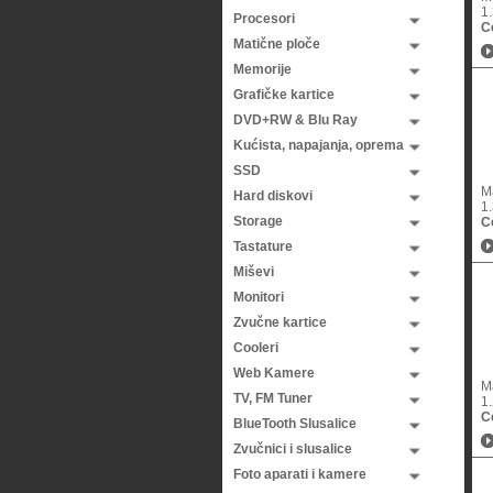
1
Procesori
C
Matične ploče
Memorije
Grafičke kartice
DVD+RW & Blu Ray
Kućista, napajanja, oprema
SSD
M
Hard diskovi
1
Storage
C
Tastature
Miševi
Monitori
Zvučne kartice
Cooleri
Web Kamere
M
TV, FM Tuner
1
C
BlueTooth Slusalice
Zvučnici i slusalice
Foto aparati i kamere