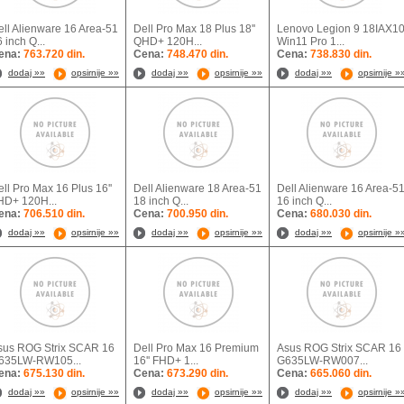
ell Alienware 16 Area-51
Dell Pro Max 18 Plus 18''
Lenovo Legion 9 18IAX1
 inch Q...
QHD+ 120H...
Win11 Pro 1...
ena:
763.720 din.
Cena:
748.470 din.
Cena:
738.830 din.
dodaj »»
opsirnije »»
dodaj »»
opsirnije »»
dodaj »»
opsirnije »
ll Pro Max 16 Plus 16''
Dell Alienware 18 Area-51
Dell Alienware 16 Area-5
HD+ 120H...
18 inch Q...
16 inch Q...
ena:
706.510 din.
Cena:
700.950 din.
Cena:
680.030 din.
dodaj »»
opsirnije »»
dodaj »»
opsirnije »»
dodaj »»
opsirnije »
sus ROG Strix SCAR 16
Dell Pro Max 16 Premium
Asus ROG Strix SCAR 16
635LW-RW105...
16'' FHD+ 1...
G635LW-RW007...
ena:
675.130 din.
Cena:
673.290 din.
Cena:
665.060 din.
dodaj »»
opsirnije »»
dodaj »»
opsirnije »»
dodaj »»
opsirnije »