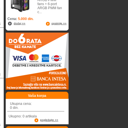
ARGB PWM
fans + 6-port
ARGB PWM fan
0
c...
Cena:
5.000 din.
»
dodaj »»
opsirnije »»
1
»
Vaša korpa
Ukupna cena:
0 din.
Ukupno: 0 artikala
pogledajte »»
»