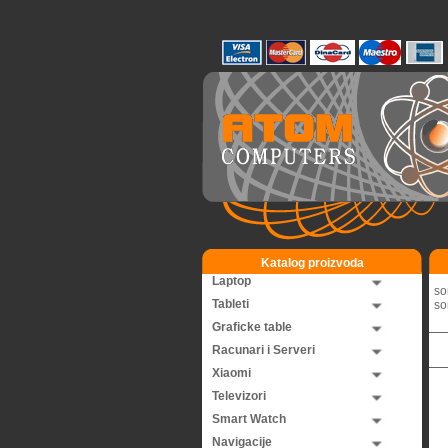
Katalog proizvoda
Laptop
so
Tableti
so
Graficke table
Racunari i Serveri
Xiaomi
Televizori
Smart Watch
Navigacije