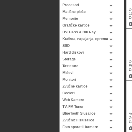
Procesori
D
Matične ploče
16
C
Memorije
Grafičke kartice
DVD+RW & Blu Ray
Kućista, napajanja, oprema
SSD
Hard diskovi
Storage
De
F
Tastature
C
Miševi
Monitori
Zvučne kartice
Cooleri
Web Kamere
TV, FM Tuner
BlueTooth Slusalice
A
G
Zvučnici i slusalice
C
Foto aparati i kamere