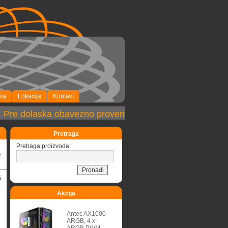
ma
Lokacija
Kontakt
re dolaska obavezno proveriti dostupnost robe!
Pretraga
Pretraga proizvoda:
z
5
Akcija
Antec AX1000
ARGB, 4 x