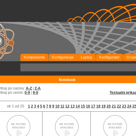
Komponente
Konfiguracije
Laptop
Konfigurator
O na
P
Notebook
rtiraj po nazivu:
A-Z
|
Z-A
rtiraj po ceniiii:
0-9
|
9-0
Textualni prika
str 1 od 25
1
2
3
4
5
6
7
8
9
10
11
12
13
14
15
16
17
18
19
20
21
22
23
24
2