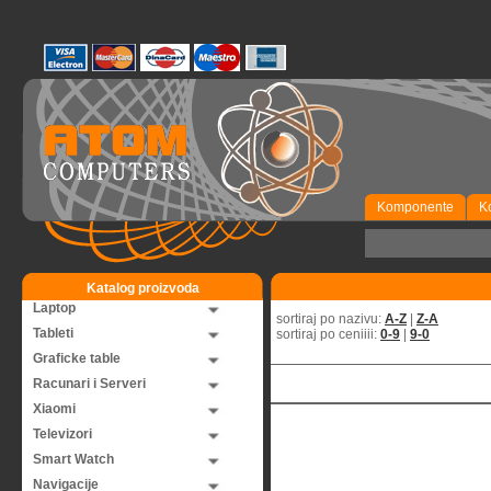
Komponente
K
Katalog proizvoda
Laptop
sortiraj po nazivu:
A-Z
|
Z-A
Tableti
sortiraj po ceniiii:
0-9
|
9-0
Graficke table
Racunari i Serveri
Xiaomi
Televizori
Smart Watch
Navigacije