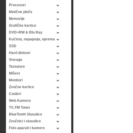
Procesori
Matične ploče
Memorije
Grafičke kartice
DVD+RW & Blu Ray
Kućista, napajanja, oprema
SSD
Hard diskovi
Storage
Tastature
Miševi
Monitori
Zvučne kartice
Cooleri
Web Kamere
TV, FM Tuner
BlueTooth Slusalice
Zvučnici i slusalice
Foto aparati i kamere