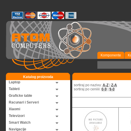
Komponente
K
Katalog proizvoda
Laptop
sortiraj po nazivu:
A-Z
|
Z-A
Tableti
sortiraj po ceniiii:
0-9
|
9-0
Graficke table
Racunari i Serveri
Xiaomi
Televizori
Smart Watch
Navigacije