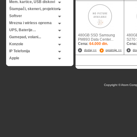
Mem. kartice, USB diskovi
Štampači, skeneri, projektori
Softver
Mrezna i wirless oprema
UPS, Baterije…
480GB SSD Samsung
480G
Gamepad, volani...
PM893 Data Center...
S270 S
Cena:
64.000 din.
Cena
Konzole
dodaj »»
opsirnije »»
do
IP Telefonija
Apple
Copyright © Atom Comp