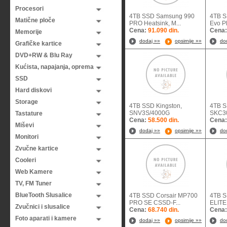
Procesori
4TB SSD Samsung 990
4TB S
Matične ploče
PRO Heatsink, M...
Evo Pl
Cena:
91.090 din.
Cena
Memorije
dodaj »»
opsirnije »»
do
Grafičke kartice
DVD+RW & Blu Ray
Kućista, napajanja, oprema
SSD
Hard diskovi
Storage
4TB SSD Kingston,
4TB S
SNV3S/4000G
SKC30
Tastature
Cena:
58.500 din.
Cena
Miševi
dodaj »»
opsirnije »»
do
Monitori
Zvučne kartice
Cooleri
Web Kamere
TV, FM Tuner
BlueTooth Slusalice
4TB SSD Corsair MP700
4TB S
PRO SE CSSD-F...
ELITE
Zvučnici i slusalice
Cena:
68.740 din.
Cena
Foto aparati i kamere
dodaj »»
opsirnije »»
do