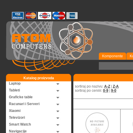
Komponente
K
Katalog proizvoda
Laptop
sortiraj po nazivu:
A-Z
|
Z-A
Tableti
sortiraj po ceniiii:
0-9
|
9-0
Graficke table
Racunari i Serveri
Xiaomi
Televizori
Smart Watch
Navigacije