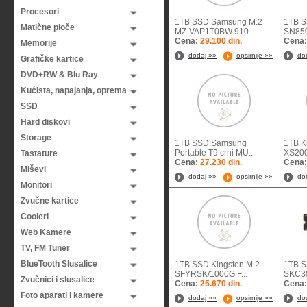
Procesori
1TB SSD Samsung M.2
1TB S
Matične ploče
MZ-VAP1T0BW 910...
SN850
Cena:
29.100 din.
Cena
Memorije
dodaj »»
opsirnije »»
do
Grafičke kartice
DVD+RW & Blu Ray
Kućista, napajanja, oprema
SSD
Hard diskovi
Storage
1TB SSD Samsung
1TB K
Portable T9 crni MU...
XS200
Tastature
Cena:
27.230 din.
Cena
Miševi
dodaj »»
opsirnije »»
do
Monitori
Zvučne kartice
Cooleri
Web Kamere
TV, FM Tuner
BlueTooth Slusalice
1TB SSD Kingston M.2
1TB S
SFYRSK/1000G F...
SKC30
Zvučnici i slusalice
Cena:
25.670 din.
Cena
Foto aparati i kamere
dodaj »»
opsirnije »»
do