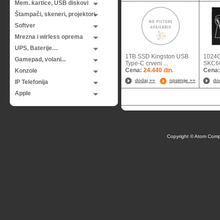
Mem. kartice, USB diskovi
Štampači, skeneri, projektori
Softver
Mrezna i wirless oprema
UPS, Baterije…
1TB SSD Kingston USB
1024G
Gamepad, volani...
Type-C crveni ...
SKC60
Cena:
24.440 din.
Cena
Konzole
dodaj »»
opsirnije »»
do
IP Telefonija
Apple
Copyright © Atom Comp