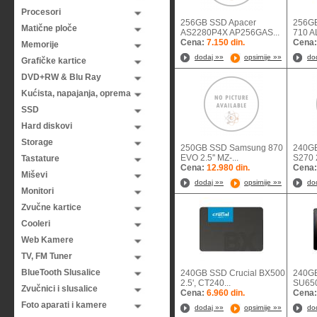
Procesori
256GB SSD Apacer
256GB
Matične ploče
AS2280P4X AP256GAS...
710 A
Cena:
7.150 din.
Cena
Memorije
dodaj »»
opsirnije »»
do
Grafičke kartice
DVD+RW & Blu Ray
Kućista, napajanja, oprema
SSD
Hard diskovi
Storage
250GB SSD Samsung 870
240GB
EVO 2.5'' MZ-...
S270 2
Tastature
Cena:
12.980 din.
Cena
Miševi
dodaj »»
opsirnije »»
do
Monitori
Zvučne kartice
Cooleri
Web Kamere
TV, FM Tuner
BlueTooth Slusalice
240GB SSD Crucial BX500
240GB
2.5', CT240...
SU650
Zvučnici i slusalice
Cena:
6.960 din.
Cena
Foto aparati i kamere
dodaj »»
opsirnije »»
do