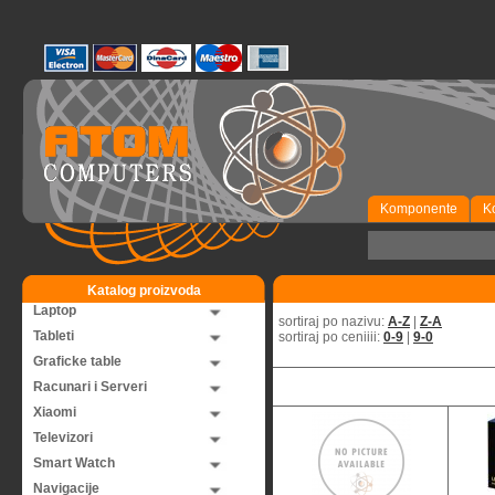
Komponente
K
Katalog proizvoda
Laptop
sortiraj po nazivu:
A-Z
|
Z-A
Tableti
sortiraj po ceniiii:
0-9
|
9-0
Graficke table
Racunari i Serveri
Xiaomi
Televizori
Smart Watch
Navigacije