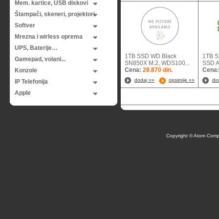
Mem. kartice, USB diskovi
Štampači, skeneri, projektori
Softver
Mrezna i wirless oprema
UPS, Baterije…
1TB SSD WD Black
1TB S
Gamepad, volani...
SN850X M.2, WDS100...
SSD A
Cena:
28.870 din.
Cena
Konzole
dodaj »»
opsirnije »»
do
IP Telefonija
Apple
Copyright © Atom Comp