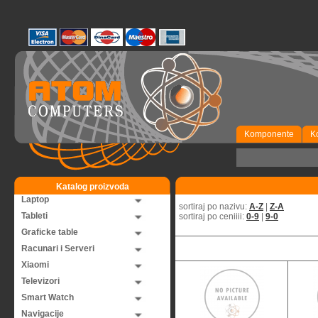
Komponente
K
Katalog proizvoda
Laptop
sortiraj po nazivu:
A-Z
|
Z-A
Tableti
sortiraj po ceniiii:
0-9
|
9-0
Graficke table
Racunari i Serveri
Xiaomi
Televizori
Smart Watch
Navigacije