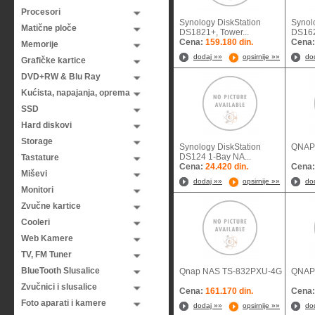
Procesori
Synology DiskStation
Synol
Matične ploče
DS1821+, Tower...
DS162
Cena:
159.180 din.
Cena
Memorije
dodaj »»
opsirnije »»
do
Grafičke kartice
DVD+RW & Blu Ray
Kućista, napajanja, oprema
SSD
Hard diskovi
Storage
Synology DiskStation
QNAP
DS124 1-Bay NA...
Tastature
Cena:
24.420 din.
Cena
Miševi
dodaj »»
opsirnije »»
do
Monitori
Zvučne kartice
Cooleri
Web Kamere
TV, FM Tuner
BlueTooth Slusalice
Qnap NAS TS-832PXU-4G
QNAP
Zvučnici i slusalice
Cena:
161.170 din.
Cena
Foto aparati i kamere
dodaj »»
opsirnije »»
do