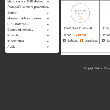
Mem. kartice, USB diskovi
Štampači, skeneri, projektori
Softver
Mrezna i wirless oprema
UPS, Baterije…
QNAP NAS TS-462-4G
Qnap 
Gamepad, volani...
Cena:
65.210 din.
Cena
Konzole
dodaj »»
opsirnije »»
do
IP Telefonija
Apple
Copyright © Atom Comp