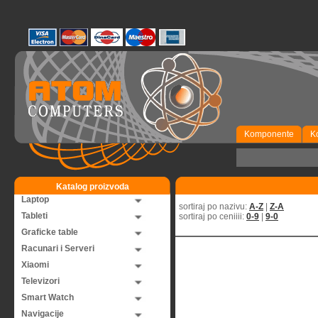
Komponente
K
Katalog proizvoda
Laptop
sortiraj po nazivu:
A-Z
|
Z-A
Tableti
sortiraj po ceniiii:
0-9
|
9-0
Graficke table
Racunari i Serveri
Xiaomi
Televizori
Smart Watch
Navigacije