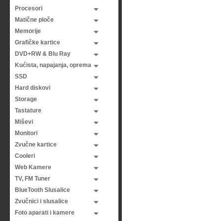
Procesori
Matične ploče
Memorije
Grafičke kartice
DVD+RW & Blu Ray
Kućista, napajanja, oprema
SSD
Hard diskovi
Storage
Tastature
Miševi
Monitori
Zvučne kartice
Cooleri
Web Kamere
TV, FM Tuner
BlueTooth Slusalice
Zvučnici i slusalice
Foto aparati i kamere