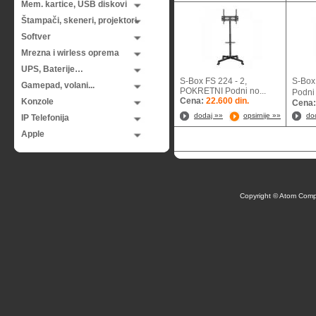
Mem. kartice, USB diskovi
Štampači, skeneri, projektori
Softver
Mrezna i wirless oprema
UPS, Baterije…
S-Box FS 224 - 2,
S-Box
Gamepad, volani...
POKRETNI Podni no...
Podni
Cena:
22.600 din.
Konzole
Cena
dodaj »»
opsirnije »»
do
IP Telefonija
Apple
Copyright © Atom Comp