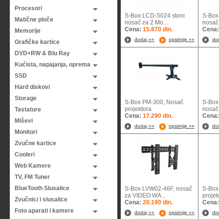
Procesori
S-Box LCD-S024 stoni
S-Box 
Matične ploče
nosač za 2 Mo...
nosač 
Cena:
15.870 din.
Cena
Memorije
dodaj »»
opsirnije »»
do
Grafičke kartice
DVD+RW & Blu Ray
Kućista, napajanja, oprema
SSD
Hard diskovi
Storage
S-Box PM-300, Nosač
S-Box
projektora
nosač 
Tastature
Cena:
17.290 din.
Cena
Miševi
dodaj »»
opsirnije »»
do
Monitori
Zvučne kartice
Cooleri
Web Kamere
TV, FM Tuner
BlueTooth Slusalice
S-Box LVW02-46F, nosač
S-Box
za VIDEO WA...
proje
Zvučnici i slusalice
Cena:
20.190 din.
Cena
Foto aparati i kamere
dodaj »»
opsirnije »»
do