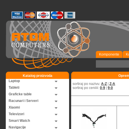
Komponente
K
Katalog proizvoda
Oprema
Laptop
sortiraj po nazivu:
A-Z
|
Z-A
Tableti
sortiraj po ceniiii:
0-9
|
9-0
Graficke table
Racunari i Serveri
Xiaomi
Televizori
Smart Watch
Navigacije