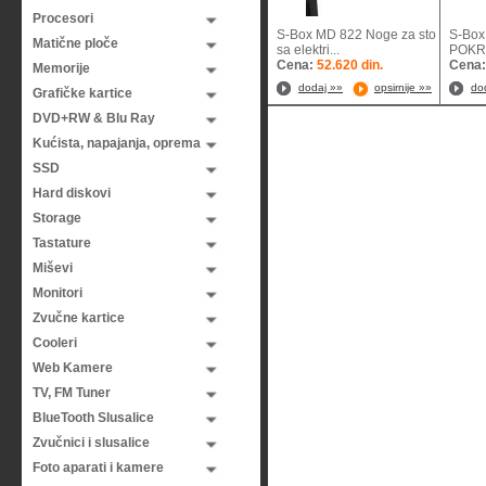
Procesori
S-Box MD 822 Noge za sto
S-Box 
Matične ploče
sa elektri...
POKRE
Cena:
52.620 din.
Cena
Memorije
dodaj »»
opsirnije »»
do
Grafičke kartice
DVD+RW & Blu Ray
Kućista, napajanja, oprema
SSD
Hard diskovi
Storage
Tastature
Miševi
Monitori
Zvučne kartice
Cooleri
Web Kamere
TV, FM Tuner
BlueTooth Slusalice
Zvučnici i slusalice
Foto aparati i kamere