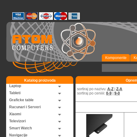
Komponente
K
Katalog proizvoda
Oprema
Laptop
sortiraj po nazivu:
A-Z
|
Z-A
Tableti
sortiraj po ceniiii:
0-9
|
9-0
Graficke table
Racunari i Serveri
Xiaomi
Televizori
Smart Watch
Navigacije