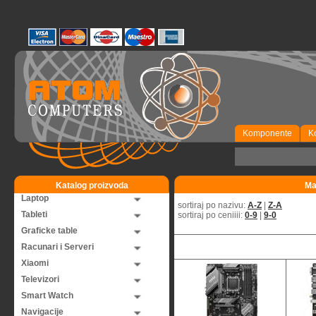
Komponente
K
Katalog proizvoda
Ma
Laptop
sortiraj po nazivu:
A-Z
|
Z-A
Tableti
sortiraj po ceniiii:
0-9
|
9-0
Graficke table
Racunari i Serveri
Xiaomi
Televizori
Smart Watch
Navigacije