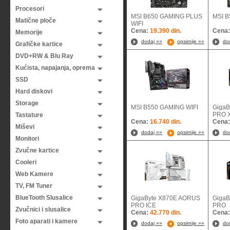
Procesori
MSI B650 GAMING PLUS
MSI B
Matične ploče
WIFI
Cena:
19.390 din.
Cena
Memorije
dodaj »»
opsirnije »»
do
Grafičke kartice
DVD+RW & Blu Ray
Kućista, napajanja, oprema
SSD
Hard diskovi
Storage
MSI B550 GAMING WIFI
GigaB
PR
Tastature
Cena:
16.740 din.
Cena
Miševi
dodaj »»
opsirnije »»
do
Monitori
Zvučne kartice
Cooleri
Web Kamere
TV, FM Tuner
BlueTooth Slusalice
GigaByte X870E AORUS
GigaB
PRO ICE
P
Zvučnici i slusalice
Cena:
42.770 din.
Cena
Foto aparati i kamere
dodaj »»
opsirnije »»
do