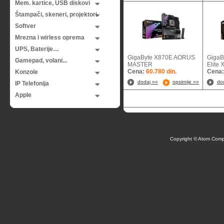
Mem. kartice, USB diskovi
Štampači, skeneri, projektori
Softver
Mrezna i wirless oprema
UPS, Baterije…
GigaByte X870E AORUS
GigaB
Gamepad, volani...
MASTER
Eli
Cena:
60.780 din.
Cena
Konzole
dodaj »»
opsirnije »»
do
IP Telefonija
Apple
Copyright © Atom Comp