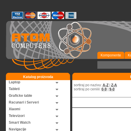
Komponente
K
Katalog proizvoda
Laptop
sortiraj po nazivu:
A-Z
|
Z-A
Tableti
sortiraj po ceniiii:
0-9
|
9-0
Graficke table
Racunari i Serveri
Xiaomi
Televizori
Smart Watch
Navigacije