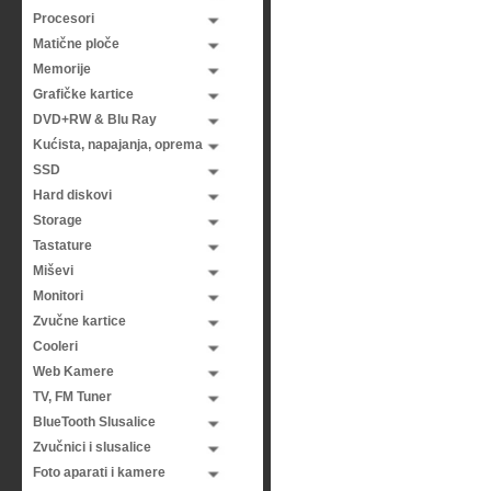
Procesori
Matične ploče
Memorije
Grafičke kartice
DVD+RW & Blu Ray
Kućista, napajanja, oprema
SSD
Hard diskovi
Storage
Tastature
Miševi
Monitori
Zvučne kartice
Cooleri
Web Kamere
TV, FM Tuner
BlueTooth Slusalice
Zvučnici i slusalice
Foto aparati i kamere