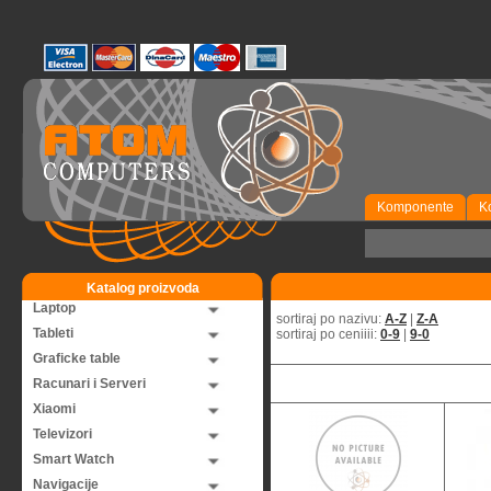
Komponente
K
Katalog proizvoda
Laptop
sortiraj po nazivu:
A-Z
|
Z-A
Tableti
sortiraj po ceniiii:
0-9
|
9-0
Graficke table
Racunari i Serveri
Xiaomi
Televizori
Smart Watch
Navigacije