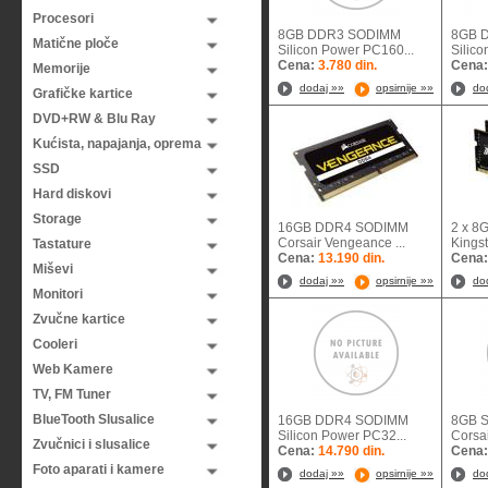
Procesori
8GB DDR3 SODIMM
8GB 
Matične ploče
Silicon Power PC160...
Silic
Cena:
3.780 din.
Cena
Memorije
dodaj »»
opsirnije »»
do
Grafičke kartice
DVD+RW & Blu Ray
Kućista, napajanja, oprema
SSD
Hard diskovi
Storage
16GB DDR4 SODIMM
2 x 
Corsair Vengeance ...
Kings
Tastature
Cena:
13.190 din.
Cena
Miševi
dodaj »»
opsirnije »»
do
Monitori
Zvučne kartice
Cooleri
Web Kamere
TV, FM Tuner
BlueTooth Slusalice
16GB DDR4 SODIMM
8GB 
Silicon Power PC32...
Corsa
Zvučnici i slusalice
Cena:
14.790 din.
Cena
Foto aparati i kamere
dodaj »»
opsirnije »»
do