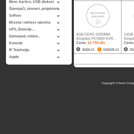
Mem. kartice, USB diskovi
Štampači, skeneri, projektori
Softver
Mrezna i wirless oprema
UPS, Baterije…
8GB DDR5 SODIMM
16GB
Gamepad, volani...
Kingston PC5600 KVR...
Kings
Cena:
16.750 din.
Cena
Konzole
dodaj »»
opsirnije »»
do
IP Telefonija
Apple
Copyright © Atom Comp