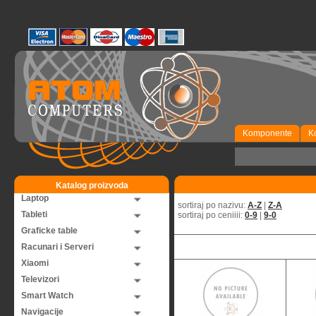
Komponente
K
Katalog proizvoda
Laptop
sortiraj po nazivu:
A-Z
|
Z-A
Tableti
sortiraj po ceniiii:
0-9
|
9-0
Graficke table
Racunari i Serveri
Xiaomi
Televizori
Smart Watch
Navigacije