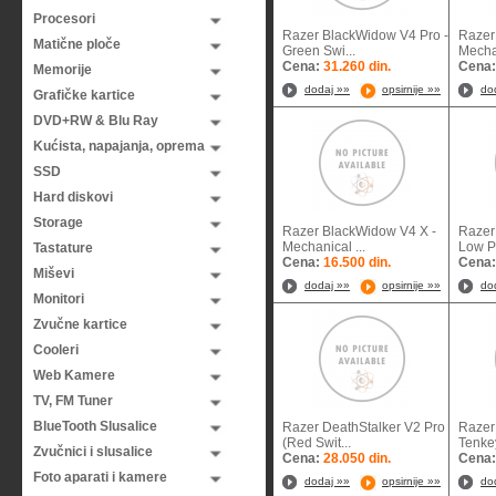
Procesori
Razer BlackWidow V4 Pro -
Razer
Matične ploče
Green Swi...
Mecha
Cena:
31.260 din.
Cena
Memorije
dodaj »»
opsirnije »»
do
Grafičke kartice
DVD+RW & Blu Ray
Kućista, napajanja, oprema
SSD
Hard diskovi
Storage
Razer BlackWidow V4 X -
Razer
Mechanical ...
Low Pr
Tastature
Cena:
16.500 din.
Cena
Miševi
dodaj »»
opsirnije »»
do
Monitori
Zvučne kartice
Cooleri
Web Kamere
TV, FM Tuner
BlueTooth Slusalice
Razer DeathStalker V2 Pro
Razer
(Red Swit...
Tenkey
Zvučnici i slusalice
Cena:
28.050 din.
Cena
Foto aparati i kamere
dodaj »»
opsirnije »»
do