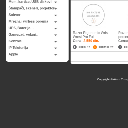
Mem. kartice, USB diskovi
Štampači, skeneri, projektori
Softver
Mrezna i wirless oprema
UPS, Baterije…
Razer Ergonomic Wrist
Razer
Gamepad, volani...
Wrest Pro Ful...
percen
Cena:
2.550 din.
Cena
Konzole
dodaj »»
opsirnije »»
do
IP Telefonija
Apple
Copyright © Atom Comp