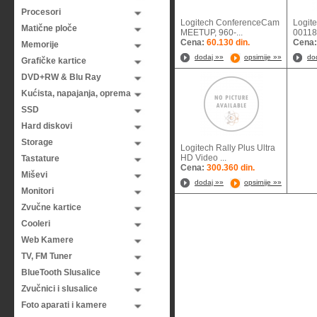
Procesori
Logitech ConferenceCam
Logit
Matične ploče
MEETUP, 960-...
001
Cena:
60.130 din.
Cena
Memorije
dodaj »»
opsirnije »»
do
Grafičke kartice
DVD+RW & Blu Ray
Kućista, napajanja, oprema
SSD
Hard diskovi
Storage
Logitech Rally Plus Ultra
HD Video ...
Tastature
Cena:
300.360 din.
Miševi
dodaj »»
opsirnije »»
Monitori
Zvučne kartice
Cooleri
Web Kamere
TV, FM Tuner
BlueTooth Slusalice
Zvučnici i slusalice
Foto aparati i kamere