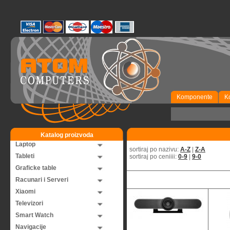
Komponente
K
Katalog proizvoda
Laptop
sortiraj po nazivu:
A-Z
|
Z-A
Tableti
sortiraj po ceniiii:
0-9
|
9-0
Graficke table
Racunari i Serveri
Xiaomi
Televizori
Smart Watch
Navigacije