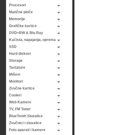
Procesori
Matične ploče
Memorije
Grafičke kartice
DVD+RW & Blu Ray
Kućista, napajanja, oprema
SSD
Hard diskovi
Storage
Tastature
Miševi
Monitori
Zvučne kartice
Cooleri
Web Kamere
TV, FM Tuner
BlueTooth Slusalice
Zvučnici i slusalice
Foto aparati i kamere