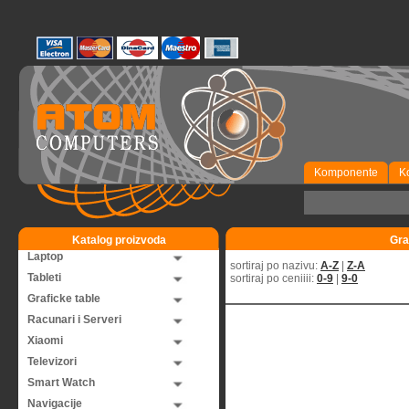
Komponente
K
Katalog proizvoda
Gra
Laptop
sortiraj po nazivu:
A-Z
|
Z-A
Tableti
sortiraj po ceniiii:
0-9
|
9-0
Graficke table
Racunari i Serveri
Xiaomi
Televizori
Smart Watch
Navigacije