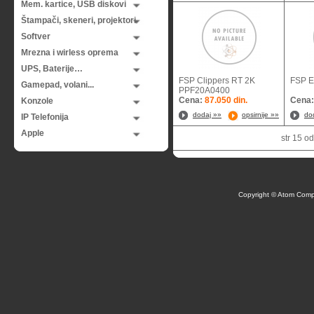
Mem. kartice, USB diskovi
Štampači, skeneri, projektori
Softver
Mrezna i wirless oprema
UPS, Baterije…
FSP Clippers RT 2K
FSP 
Gamepad, volani...
PPF20A0400
Cena:
87.050 din.
Cena
Konzole
dodaj »»
opsirnije »»
do
IP Telefonija
Apple
str 15 
Copyright © Atom Comp