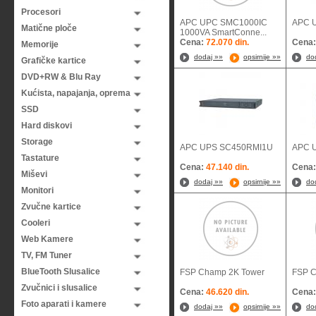
Procesori
APC UPC SMC1000IC
APC 
Matične ploče
1000VA SmartConne...
Cena:
72.070 din.
Cena
Memorije
dodaj »»
opsirnije »»
do
Grafičke kartice
DVD+RW & Blu Ray
Kućista, napajanja, oprema
SSD
Hard diskovi
Storage
APC UPS SC450RMI1U
APC 
Tastature
Cena:
47.140 din.
Cena
Miševi
dodaj »»
opsirnije »»
do
Monitori
Zvučne kartice
Cooleri
Web Kamere
TV, FM Tuner
BlueTooth Slusalice
FSP Champ 2K Tower
FSP C
Zvučnici i slusalice
Cena:
46.620 din.
Cena
Foto aparati i kamere
dodaj »»
opsirnije »»
do