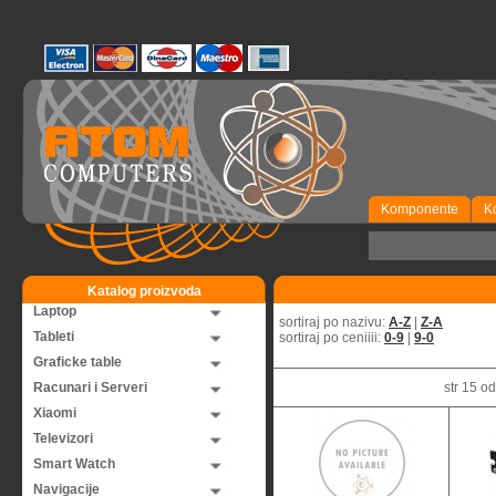
Komponente
K
Katalog proizvoda
Laptop
sortiraj po nazivu:
A-Z
|
Z-A
Tableti
sortiraj po ceniiii:
0-9
|
9-0
Graficke table
Racunari i Serveri
str 15 
Xiaomi
Televizori
Smart Watch
Navigacije