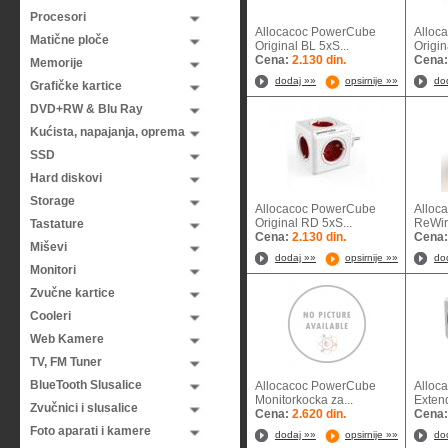
Procesori
Allocacoc PowerCube
Alloc
Matične ploče
Original BL 5xS...
Origin
Cena:
2.130 din.
Cena
Memorije
dodaj »»
opsirnije »»
do
Grafičke kartice
DVD+RW & Blu Ray
Kućista, napajanja, oprema
SSD
Hard diskovi
Storage
Allocacoc PowerCube
Alloc
Original RD 5xS...
ReWira
Tastature
Cena:
2.130 din.
Cena
Miševi
dodaj »»
opsirnije »»
do
Monitori
Zvučne kartice
Cooleri
Web Kamere
TV, FM Tuner
BlueTooth Slusalice
Allocacoc PowerCube
Alloc
Monitorkocka za...
Exten
Zvučnici i slusalice
Cena:
2.620 din.
Cena
Foto aparati i kamere
dodaj »»
opsirnije »»
do