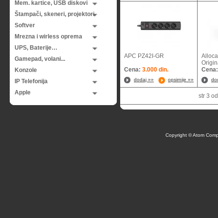
Mem. kartice, USB diskovi
Štampači, skeneri, projektori
Softver
Mrezna i wirless oprema
UPS, Baterije…
APC PZ42I-GR
Alloc
Gamepad, volani...
Origin
Cena:
3.000 din.
Cena
Konzole
dodaj »»
opsirnije »»
do
IP Telefonija
Apple
str 3 
Copyright © Atom Comp