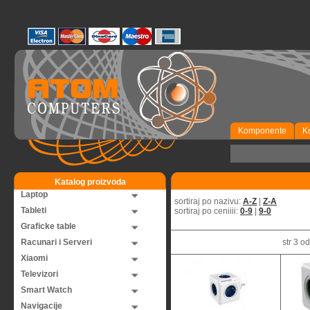
Komponente
K
Katalog proizvoda
Laptop
sortiraj po nazivu:
A-Z
|
Z-A
Tableti
sortiraj po ceniiii:
0-9
|
9-0
Graficke table
Racunari i Serveri
str 3 
Xiaomi
Televizori
Smart Watch
Navigacije