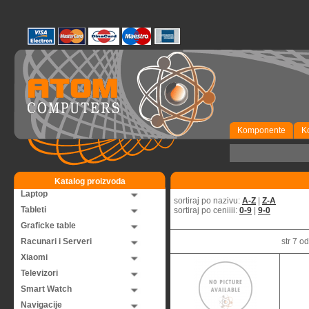
Komponente
K
Katalog proizvoda
Laptop
sortiraj po nazivu:
A-Z
|
Z-A
Tableti
sortiraj po ceniiii:
0-9
|
9-0
Graficke table
Racunari i Serveri
str 7 
Xiaomi
Televizori
Smart Watch
Navigacije