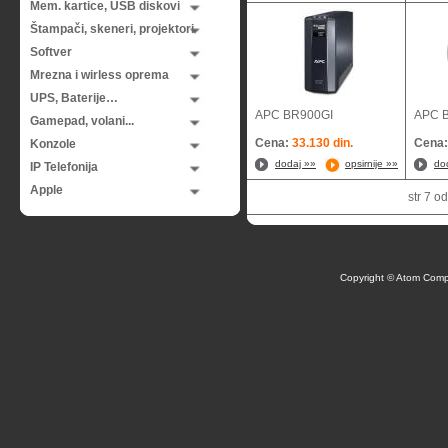
Mem. kartice, USB diskovi
Štampači, skeneri, projektori
Softver
Mrezna i wirless oprema
UPS, Baterije…
APC BR900GI
APC 
Gamepad, volani...
Cena:
33.130 din.
Cena
Konzole
dodaj »»
opsirnije »»
do
IP Telefonija
Apple
str 7 
Copyright © Atom Comp