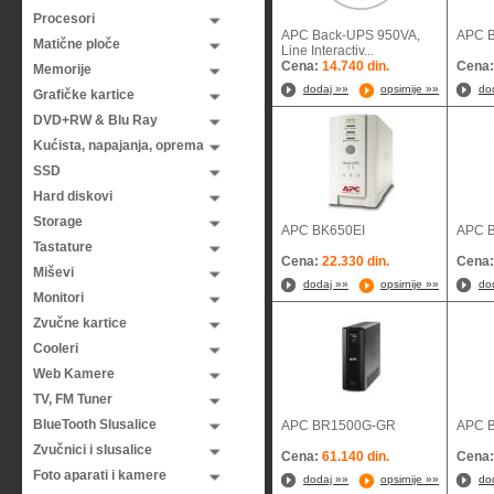
Procesori
APC Back-UPS 950VA,
APC 
Matične ploče
Line Interactiv...
Cena:
14.740 din.
Cena
Memorije
dodaj »»
opsirnije »»
do
Grafičke kartice
DVD+RW & Blu Ray
Kućista, napajanja, oprema
SSD
Hard diskovi
Storage
APC BK650EI
APC 
Tastature
Cena:
22.330 din.
Cena
Miševi
dodaj »»
opsirnije »»
do
Monitori
Zvučne kartice
Cooleri
Web Kamere
TV, FM Tuner
BlueTooth Slusalice
APC BR1500G-GR
APC 
Zvučnici i slusalice
Cena:
61.140 din.
Cena
Foto aparati i kamere
dodaj »»
opsirnije »»
do