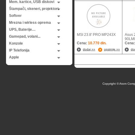
Mem. kartice, USB diskovi
Štampači, skeneri, projektori
Softver
Mrezna i wirless oprema
UPS, Baterije…
MSI 23.8' PRO MP243X
Asus 
Gamepad, volani...
90LM
Cena:
10.770 din.
Cena
Konzole
dodaj »»
opsirnije »»
do
IP Telefonija
Apple
Copyright © Atom Comp