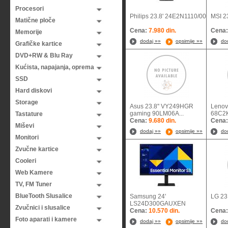
Procesori
Philips 23.8' 24E2N1110/00
MSI 2
Matične ploče
Cena:
7.980 din.
Cena
Memorije
dodaj »»
opsirnije »»
do
Grafičke kartice
DVD+RW & Blu Ray
Kućista, napajanja, oprema
SSD
Hard diskovi
Storage
Asus 23.8'' VY249HGR
Lenovo
gaming 90LM06A...
68C2K
Tastature
Cena:
9.680 din.
Cena
Miševi
dodaj »»
opsirnije »»
do
Monitori
Zvučne kartice
Cooleri
Web Kamere
TV, FM Tuner
BlueTooth Slusalice
Samsung 24'
LG 23
LS24D300GAUXEN
Zvučnici i slusalice
Cena:
10.570 din.
Cena
Foto aparati i kamere
dodaj »»
opsirnije »»
do