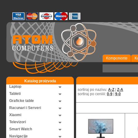
Komponente
K
Katalog proizvoda
Laptop
sortiraj po nazivu:
A-Z
|
Z-A
Tableti
sortiraj po ceniiii:
0-9
|
9-0
Graficke table
Racunari i Serveri
Xiaomi
Televizori
Smart Watch
Navigacije