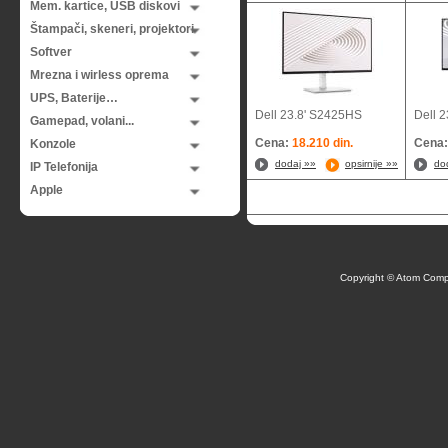
Mem. kartice, USB diskovi
Štampači, skeneri, projektori
Softver
Mrezna i wirless oprema
UPS, Baterije…
Dell 23.8' S2425HS
Dell 
Gamepad, volani...
Cena:
18.210 din.
Cena
Konzole
dodaj »»
opsirnije »»
do
IP Telefonija
Apple
Copyright © Atom Comp