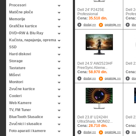
Procesori
Dell 24' P2425E
Dell 
Matične ploče
Professional
Prof
Cena:
35.510 din.
Cena
Memorije
dodaj »»
opsirnije »»
do
Grafičke kartice
DVD+RW & Blu Ray
Kućista, napajanja, oprema
SSD
Hard diskovi
Storage
Dell 24.5' AW2523HF
Dell 
FreeSync Alienw...
Tastature
Cena:
58.970 din.
Cena
Miševi
dodaj »»
opsirnije »»
do
Monitori
Zvučne kartice
Cooleri
Web Kamere
TV, FM Tuner
BlueTooth Slusalice
Dell 23.8' U2424H
Dell 
UltraSharp, MON02...
Zvučnici i slusalice
Cena:
28.710 din.
Cena
Foto aparati i kamere
dodaj »»
opsirnije »»
do