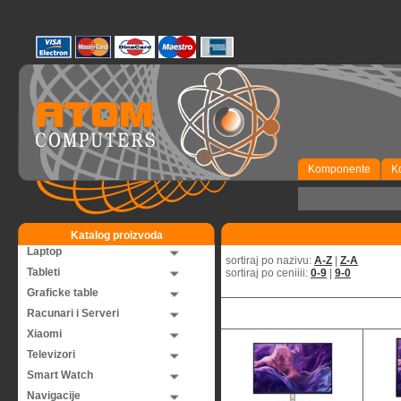
Komponente
K
Katalog proizvoda
Laptop
sortiraj po nazivu:
A-Z
|
Z-A
Tableti
sortiraj po ceniiii:
0-9
|
9-0
Graficke table
Racunari i Serveri
Xiaomi
Televizori
Smart Watch
Navigacije