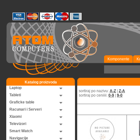
Komponente
K
Katalog proizvoda
Laptop
sortiraj po nazivu:
A-Z
|
Z-A
Tableti
sortiraj po ceniiii:
0-9
|
9-0
Graficke table
Racunari i Serveri
Xiaomi
Televizori
Smart Watch
Navigacije