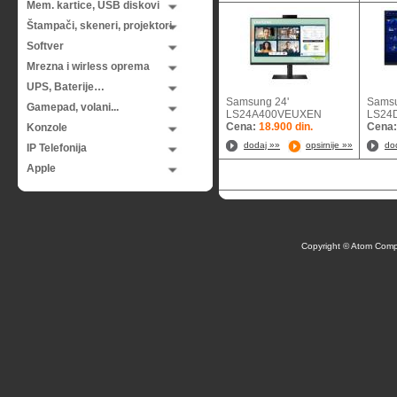
Mem. kartice, USB diskovi
Štampači, skeneri, projektori
Softver
Mrezna i wirless oprema
UPS, Baterije…
Samsung 24'
Samsu
Gamepad, volani...
LS24A400VEUXEN
LS2
Cena:
18.900 din.
Cena
Konzole
dodaj »»
opsirnije »»
do
IP Telefonija
Apple
Copyright © Atom Comp