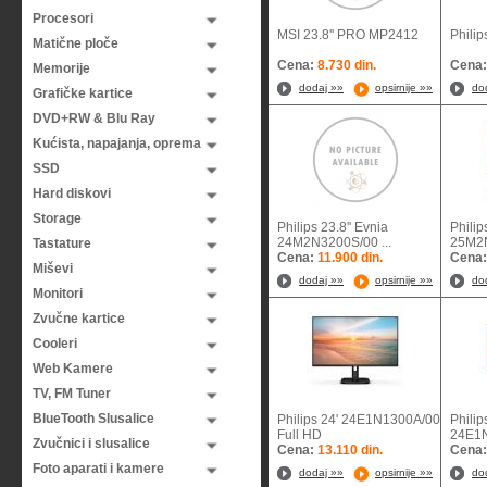
Procesori
MSI 23.8'' PRO MP2412
Phili
Matične ploče
Cena:
8.730 din.
Cena
Memorije
dodaj »»
opsirnije »»
do
Grafičke kartice
DVD+RW & Blu Ray
Kućista, napajanja, oprema
SSD
Hard diskovi
Storage
Philips 23.8'' Evnia
Philip
24M2N3200S/00 ...
25M2
Tastature
Cena:
11.900 din.
Cena
Miševi
dodaj »»
opsirnije »»
do
Monitori
Zvučne kartice
Cooleri
Web Kamere
TV, FM Tuner
BlueTooth Slusalice
Philips 24' 24E1N1300A/00
Philip
Full HD
24E
Zvučnici i slusalice
Cena:
13.110 din.
Cena
Foto aparati i kamere
dodaj »»
opsirnije »»
do