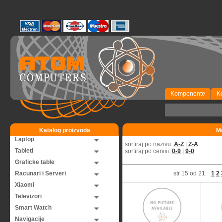
Komponente
K
Katalog proizvoda
Mo
Laptop
sortiraj po nazivu:
A-Z
|
Z-A
Tableti
sortiraj po ceniiii:
0-9
|
9-0
Graficke table
Racunari i Serveri
str 15 od 21
1
2
Xiaomi
Televizori
Smart Watch
Navigacije