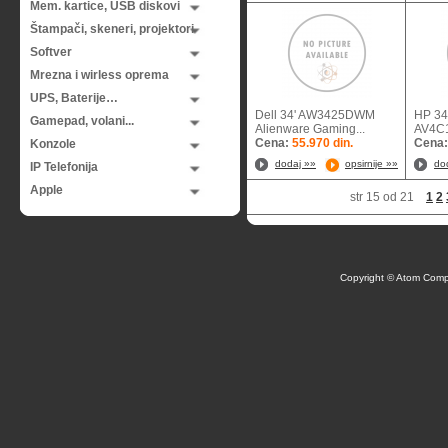
Mem. kartice, USB diskovi
Štampači, skeneri, projektori
Softver
Mrezna i wirless oprema
UPS, Baterije…
Dell 34' AW3425DWM
HP 34
Gamepad, volani...
Alienware Gaming...
AV4
Cena:
55.970 din.
Cena
Konzole
dodaj »»
opsirnije »»
do
IP Telefonija
Apple
str 15 od 21
1
2
Copyright © Atom Comp