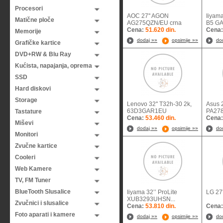
Procesori
AOC 27'' AGON
Iiyam
Matične ploče
AG275QZN/EU crna
B5 G
Cena:
51.620 din.
Cena
Memorije
dodaj »»
opsirnije »»
do
Grafičke kartice
DVD+RW & Blu Ray
Kućista, napajanja, oprema
SSD
Hard diskovi
Storage
Lenovo 32'' T32h-30 2k,
Asus 2
63D3GAR1EU
PA278
Tastature
Cena:
53.460 din.
Cena
Miševi
dodaj »»
opsirnije »»
do
Monitori
Zvučne kartice
Cooleri
Web Kamere
TV, FM Tuner
BlueTooth Slusalice
Iiyama 32’’ ProLite
LG 27
XUB3293UHSN...
Zvučnici i slusalice
Cena:
53.810 din.
Cena
Foto aparati i kamere
dodaj »»
opsirnije »»
do