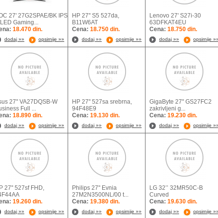
OC 27' 27G2SPAE/BK IPS
HP 27'' S5 527da,
Lenovo 27' S27i-30
LED Gaming...
B11W6AT
63DFKAT4EU
ena:
18.470 din.
Cena:
18.750 din.
Cena:
18.750 din.
dodaj »»
opsirnije »»
dodaj »»
opsirnije »»
dodaj »»
opsirnije »
sus 27'' VA27DQSB-W
HP 27'' 527sa srebrna,
GigaByte 27'' GS27FC2
siness Full ...
94F48E9
zakrivljeni g...
ena:
18.890 din.
Cena:
19.130 din.
Cena:
19.230 din.
dodaj »»
opsirnije »»
dodaj »»
opsirnije »»
dodaj »»
opsirnije »
P 27'' 527sf FHD,
Philips 27'' Evnia
LG 32’’ 32MR50C-B
94F44AA
27M2N3500NL/00 t...
Curved
ena:
19.260 din.
Cena:
19.380 din.
Cena:
19.630 din.
dodaj »»
opsirnije »»
dodaj »»
opsirnije »»
dodaj »»
opsirnije »