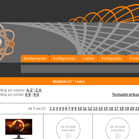
Komponente
Konfiguracije
Laptop
Konfigurator
O na
P
Monitori 27'' i veci
rtiraj po nazivu:
A-Z
|
Z-A
rtiraj po ceniiii:
0-9
|
9-0
Textualni prika
str 5 od 21
1
2
3
4
5
6
7
8
9
10
11
12
13
14
15
16
17
18
19
20
2