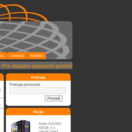
ma
Lokacija
Kontakt
re dolaska obavezno proveriti dostupnost robe!
Pretraga
Pretraga proizvoda:
z
1
Akcija
Antec AX1000
ARGB, 4 x