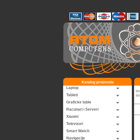
Katalog proizvoda
Laptop
so
Tableti
so
Graficke table
Racunari i Serveri
Xiaomi
Televizori
Smart Watch
Navigacije