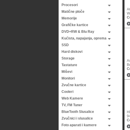
Procesori
A
Matične ploče
W
C
Memorije
Grafičke kartice
DVD+RW & Blu Ray
Kućista, napajanja, oprema
SSD
Hard diskovi
Storage
A
Bu
Tastature
C
Miševi
Monitori
Zvučne kartice
Cooleri
Web Kamere
TV, FM Tuner
BlueTooth Slusalice
H
Zvučnici i slusalice
C
Foto aparati i kamere