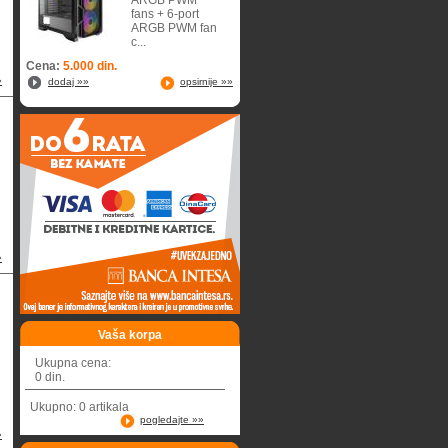
ARGB PWM
fans + 6-port
ARGB PWM fan
c...
Cena:
5.000 din.
»
dodaj »»
opsirnije »»
»
Vaša korpa
Ukupna cena:
0 din.
Ukupno: 0 artikala
pogledajte »»
»