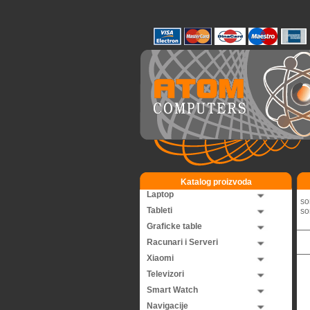
Katalog proizvoda
Laptop
so
Tableti
so
Graficke table
Racunari i Serveri
Xiaomi
Televizori
Smart Watch
Navigacije