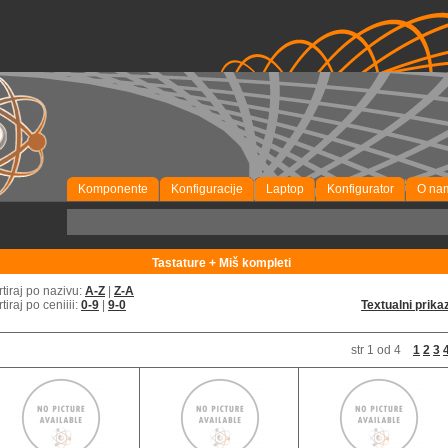
Komponente
Konfiguracije
Laptop
Konfigurator
O na
P
Tastature + Miš kompleti
rtiraj po nazivu:
A-Z
|
Z-A
rtiraj po ceniiii:
0-9
|
9-0
Textualni prika
str 1 od 4
1
2
3