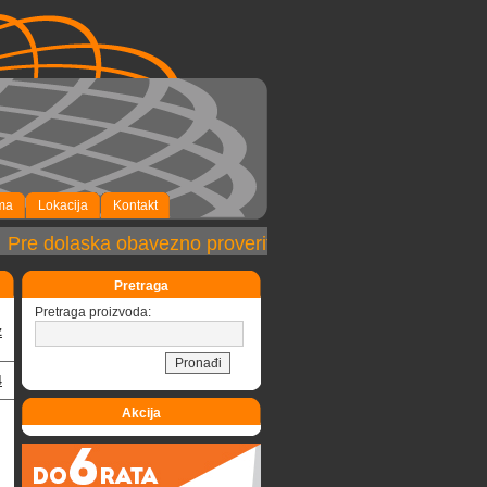
ma
Lokacija
Kontakt
re dolaska obavezno proveriti dostupnost robe!
Pretraga
Pretraga proizvoda:
z
4
Akcija