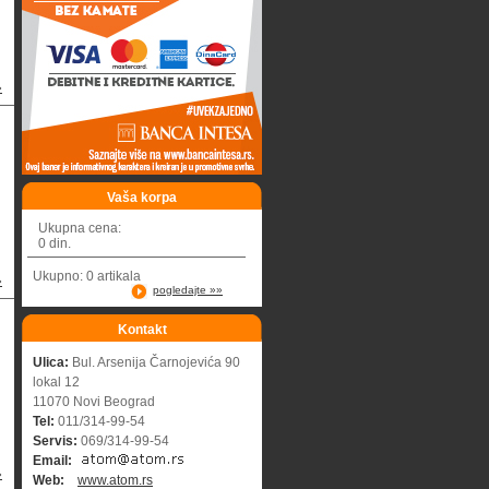
»
Vaša korpa
Ukupna cena:
0 din.
Ukupno: 0 artikala
»
pogledajte »»
Kontakt
Ulica:
Bul. Arsenija Čarnojevića 90
lokal 12
11070 Novi Beograd
Tel:
011/314-99-54
Servis:
069/314-99-54
Email:
»
Web:
www.atom.rs