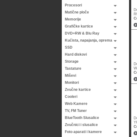
Procesori
D
Matične ploče
RU
C
Memorije
Grafičke kartice
DVD+RW & Blu Ray
Kućista, napajanja, oprema
SSD
Hard diskovi
Storage
D
W
Tastature
C
Miševi
Monitori
Zvučne kartice
Cooleri
Web Kamere
TV, FM Tuner
BlueTooth Slusalice
D
Y
Zvučnici i slusalice
C
Foto aparati i kamere