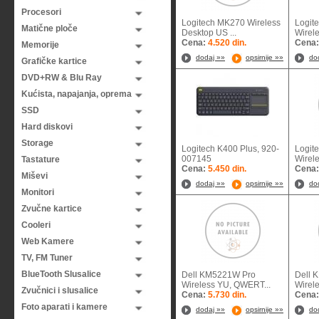
Procesori
Logitech MK270 Wireless
Logit
Matične ploče
Desktop US ...
Wirele
Cena:
4.520 din.
Cena
Memorije
dodaj »»
opsirnije »»
do
Grafičke kartice
DVD+RW & Blu Ray
Kućista, napajanja, oprema
SSD
Hard diskovi
Storage
Logitech K400 Plus, 920-
Logit
007145
Wirele
Tastature
Cena:
5.450 din.
Cena
Miševi
dodaj »»
opsirnije »»
do
Monitori
Zvučne kartice
Cooleri
Web Kamere
TV, FM Tuner
BlueTooth Slusalice
Dell KM5221W Pro
Dell 
Wireless YU, QWERT...
Wirel
Zvučnici i slusalice
Cena:
5.730 din.
Cena
Foto aparati i kamere
dodaj »»
opsirnije »»
do