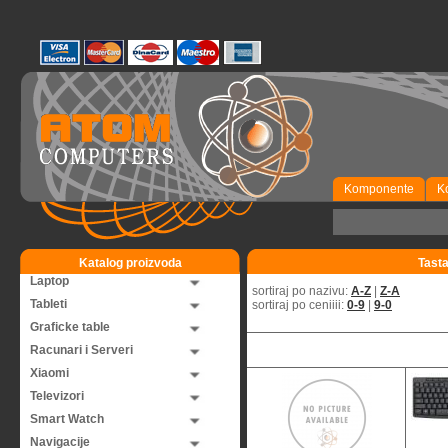
Komponente
K
Katalog proizvoda
Tasta
Laptop
sortiraj po nazivu:
A-Z
|
Z-A
Tableti
sortiraj po ceniiii:
0-9
|
9-0
Graficke table
Racunari i Serveri
Xiaomi
Televizori
Smart Watch
Navigacije