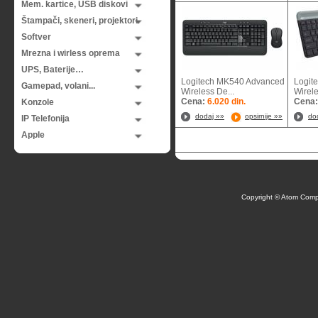
Mem. kartice, USB diskovi
Štampači, skeneri, projektori
Softver
Mrezna i wirless oprema
UPS, Baterije…
Logitech MK540 Advanced
Logit
Gamepad, volani...
Wireless De...
Wirele
Cena:
6.020 din.
Cena
Konzole
dodaj »»
opsirnije »»
do
IP Telefonija
Apple
Copyright © Atom Comp