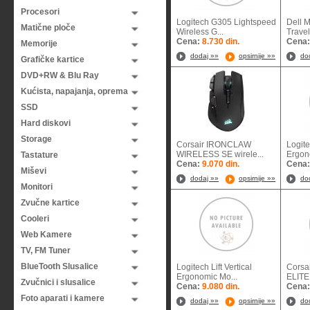
Procesori
Logitech G305 Lightspeed
Dell 
Matične ploče
Wireless G...
Travel 
Cena:
8.730 din.
Cena
Memorije
dodaj »»
opsirnije »»
do
Grafičke kartice
DVD+RW & Blu Ray
Kućista, napajanja, oprema
SSD
Hard diskovi
Storage
Corsair IRONCLAW
Logite
WIRELESS SE wirele...
Ergon
Tastature
Cena:
9.070 din.
Cena
Miševi
dodaj »»
opsirnije »»
do
Monitori
Zvučne kartice
Cooleri
Web Kamere
TV, FM Tuner
BlueTooth Slusalice
Logitech Lift Vertical
Corsa
Ergonomic Mo...
ELITE 
Zvučnici i slusalice
Cena:
9.080 din.
Cena
Foto aparati i kamere
dodaj »»
opsirnije »»
do