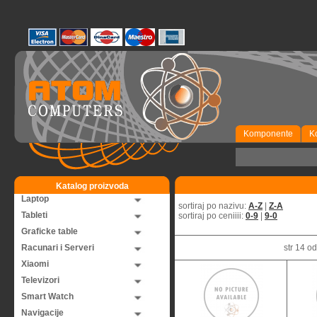
Komponente
K
Katalog proizvoda
Laptop
sortiraj po nazivu:
A-Z
|
Z-A
Tableti
sortiraj po ceniiii:
0-9
|
9-0
Graficke table
Racunari i Serveri
str 14 
Xiaomi
Televizori
Smart Watch
Navigacije