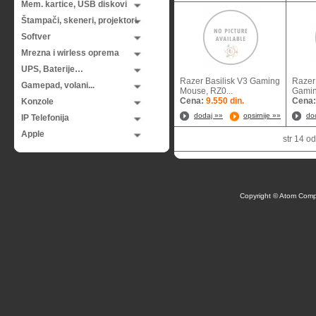
Mem. kartice, USB diskovi
Štampači, skeneri, projektori
Softver
Mrezna i wirless oprema
UPS, Baterije…
Razer Basilisk V3 Gaming
Razer
Gamepad, volani...
Mouse, RZ0...
Gamin
Cena:
9.550 din.
Cena
Konzole
dodaj »»
opsirnije »»
do
IP Telefonija
Apple
str 14 
Copyright © Atom Comp