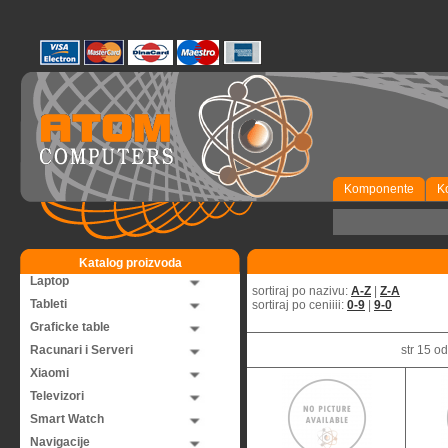
Komponente
K
Katalog proizvoda
Laptop
sortiraj po nazivu:
A-Z
|
Z-A
Tableti
sortiraj po ceniiii:
0-9
|
9-0
Graficke table
Racunari i Serveri
str 15 
Xiaomi
Televizori
Smart Watch
Navigacije