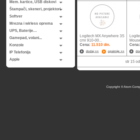
Mem. kartice, USB diskovi
Štampači, skeneri, projektori
Softver
Mrezna i wirless oprema
UPS, Baterije…
Logitech MX Anywhere 3S
Logit
Gamepad, volani...
crni 910-00...
Mouse,
Cena:
11.510 din.
Cena
Konzole
dodaj »»
opsirnije »»
do
IP Telefonija
Apple
str 15 
Copyright © Atom Comp