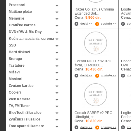
Procesori
Razer Goliathus Chroma
Logite
Matične ploče
Extended Sof...
Advan
Cena:
9.900 din.
Cena
Memorije
dodaj »»
opsirnije »»
do
Grafičke kartice
DVD+RW & Blu Ray
Kućista, napajanja, oprema
SSD
Hard diskovi
Storage
Corsair NIGHTSWORD
Endorf
žicni, CH-93060...
OWH P
Tastature
Cena:
10.430 din.
Cena
Miševi
dodaj »»
opsirnije »»
do
Monitori
Zvučne kartice
Cooleri
Web Kamere
TV, FM Tuner
BlueTooth Slusalice
Corsair SABRE v2 PRO
Logit
Ultralight, cr...
Perfor
Zvučnici i slusalice
Cena:
10.820 din.
Cena
Foto aparati i kamere
dodaj »»
opsirnije »»
do