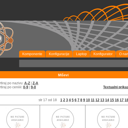
Komponente
Konfiguracije
Laptop
Konfigurator
O na
P
Miševi
rtiraj po nazivu:
A-Z
|
Z-A
rtiraj po ceniiii:
0-9
|
9-0
Textualni prika
str 17 od 18
1
2
3
4
5
6
7
8
9
10
11
12
13
14
15
16
17
1