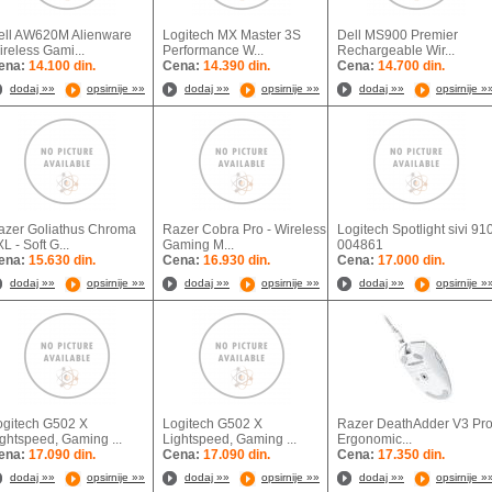
ell AW620M Alienware
Logitech MX Master 3S
Dell MS900 Premier
reless Gami...
Performance W...
Rechargeable Wir...
ena:
14.100 din.
Cena:
14.390 din.
Cena:
14.700 din.
dodaj »»
opsirnije »»
dodaj »»
opsirnije »»
dodaj »»
opsirnije »
azer Goliathus Chroma
Razer Cobra Pro - Wireless
Logitech Spotlight sivi 91
L - Soft G...
Gaming M...
004861
ena:
15.630 din.
Cena:
16.930 din.
Cena:
17.000 din.
dodaj »»
opsirnije »»
dodaj »»
opsirnije »»
dodaj »»
opsirnije »
ogitech G502 X
Logitech G502 X
Razer DeathAdder V3 Pro
ightspeed, Gaming ...
Lightspeed, Gaming ...
Ergonomic...
ena:
17.090 din.
Cena:
17.090 din.
Cena:
17.350 din.
dodaj »»
opsirnije »»
dodaj »»
opsirnije »»
dodaj »»
opsirnije »