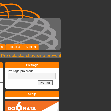
ma
Lokacija
Kontakt
re dolaska obavezno proveriti dostupnost robe!
Pretraga
Pretraga proizvoda:
z
8
Akcija