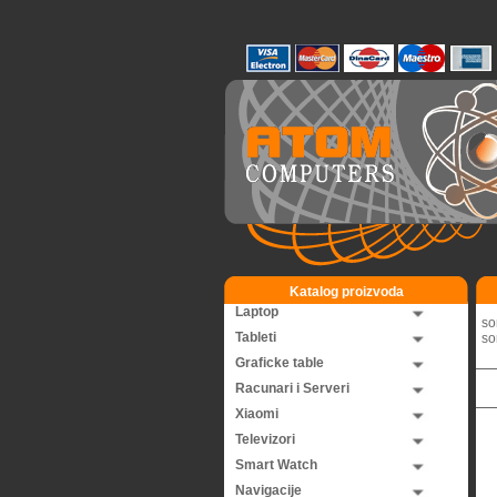
Katalog proizvoda
Laptop
so
Tableti
so
Graficke table
Racunari i Serveri
Xiaomi
Televizori
Smart Watch
Navigacije