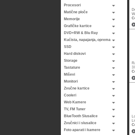
Procesori
D
Matične ploče
Wi
C
Memorije
Grafičke kartice
DVD+RW & Blu Ray
Kućista, napajanja, oprema
SSD
Hard diskovi
Storage
R
3X
Tastature
C
Miševi
Monitori
Zvučne kartice
Cooleri
Web Kamere
TV, FM Tuner
BlueTooth Slusalice
L
L
Zvučnici i slusalice
C
Foto aparati i kamere