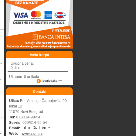
»
Vaša korpa
0-
Ukupna cena:
0 din.
Ukupno: 0 artikala
»
pogledajte »»
Kontakt
Ulica:
Bul. Arsenija Čarnojevića 90
lokal 12
11070 Novi Beograd
 -
Tel:
011/314-99-54
Servis:
069/314-99-54
Email:
»
Web:
www.atom.rs