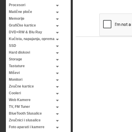
Procesori
Matične ploče
Memorije
Grafičke kartice
DVD+RW & Blu Ray
Kućista, napajanja, oprema
SSD
Hard diskovi
Storage
Tastature
Miševi
Monitori
Zvučne kartice
Cooleri
Web Kamere
TV, FM Tuner
BlueTooth Slusalice
Zvučnici i slusalice
Foto aparati i kamere