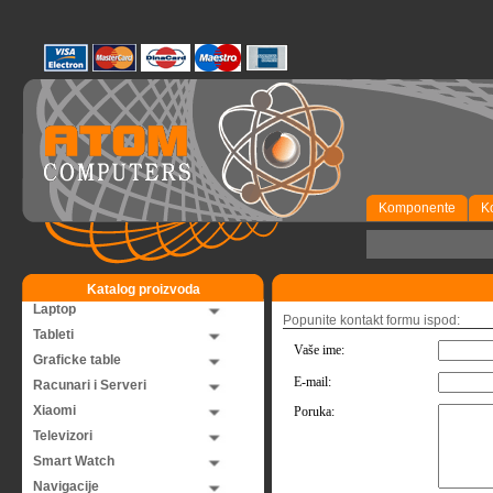
Komponente
K
Katalog proizvoda
Laptop
Popunite kontakt formu ispod:
Tableti
Vaše ime:
Graficke table
E-mail:
Racunari i Serveri
Xiaomi
Poruka:
Televizori
Smart Watch
Navigacije