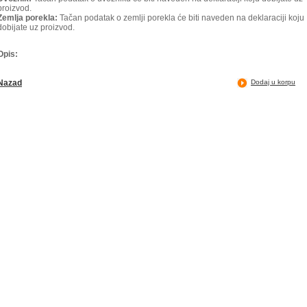
proizvod.
Zemlja porekla:
Tačan podatak o zemlji porekla će biti naveden na deklaraciji koju
dobijate uz proizvod.
Opis:
Nazad
Dodaj u korpu