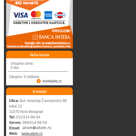
Vaša korpa
Ukupna cena:
0 din.
Ukupno: 0 artikala
pogledajte »»
Kontakt
Ulica:
Bul. Arsenija Čarnojevića 90
lokal 12
11070 Novi Beograd
Tel:
011/314-99-54
Servis:
069/314-99-54
Email:
Web:
www.atom.rs