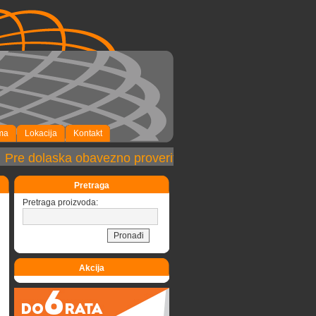
ma
Lokacija
Kontakt
Pre dolaska obavezno proveriti dostupnost robe!
Pretraga
Pretraga proizvoda:
Akcija