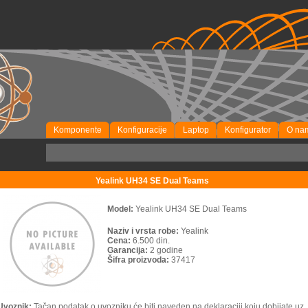
Komponente
Konfiguracije
Laptop
Konfigurator
O na
Yealink UH34 SE Dual Teams
Model:
Yealink UH34 SE Dual Teams
Naziv i vrsta robe:
Yealink
Cena:
6.500 din.
Garancija:
2 godine
Šifra proizvoda:
37417
Uvoznik:
Tačan podatak o uvozniku će biti naveden na deklaraciji koju dobijate uz