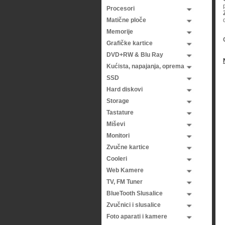
Procesori
Matične ploče
Memorije
Grafičke kartice
DVD+RW & Blu Ray
Kućista, napajanja, oprema
SSD
Hard diskovi
Storage
Tastature
Miševi
Monitori
Zvučne kartice
Cooleri
Web Kamere
TV, FM Tuner
BlueTooth Slusalice
Zvučnici i slusalice
Foto aparati i kamere