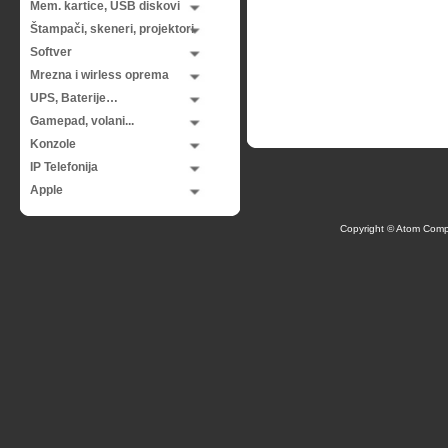
Mem. kartice, USB diskovi
Štampači, skeneri, projektori
Softver
Mrezna i wirless oprema
UPS, Baterije…
Gamepad, volani...
Konzole
IP Telefonija
Apple
Copyright © Atom Comp