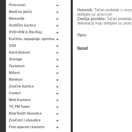
Procesori
Uvoznik:
Tačan podatak o uvozni
Matične ploče
dobijate uz proizvod.
Memorije
Zemlja porekla:
Tačan podatak o
deklaraciji koju dobijate uz proi
Grafičke kartice
DVD+RW & Blu Ray
Opis:
Kućista, napajanja, oprema
SSD
Nazad
Hard diskovi
Storage
Tastature
Miševi
Monitori
Zvučne kartice
Cooleri
Web Kamere
TV, FM Tuner
BlueTooth Slusalice
Zvučnici i slusalice
Foto aparati i kamere