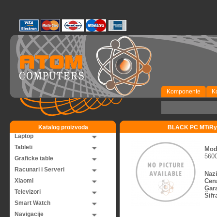
Komponente
K
Katalog proizvoda
BLACK PC MT/Ryz
Laptop
Tableti
Mod
560
Graficke table
Racunari i Serveri
Nazi
Xiaomi
Cen
Gara
Televizori
Šifr
Smart Watch
Navigacije