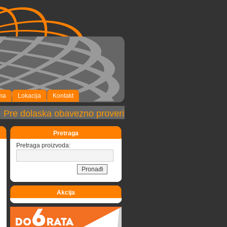
ma
Lokacija
Kontakt
Pre dolaska obavezno proveriti dostupnost robe!
Pretraga
Pretraga proizvoda:
Akcija