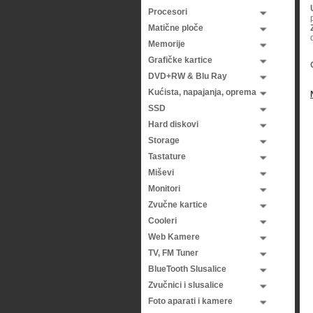
Procesori
Matične ploče
Memorije
Grafičke kartice
DVD+RW & Blu Ray
Kućista, napajanja, oprema
SSD
Hard diskovi
Storage
Tastature
Miševi
Monitori
Zvučne kartice
Cooleri
Web Kamere
TV, FM Tuner
BlueTooth Slusalice
Zvučnici i slusalice
Foto aparati i kamere