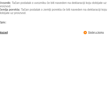
Uvoznik:
Tačan podatak o uvozniku će biti naveden na deklaraciji koju dobijate uz
proizvod.
Zemlja porekla:
Tačan podatak o zemlji porekla će biti naveden na deklaraciji koju
dobijate uz proizvod.
Opis:
Nazad
Dodaj u korpu