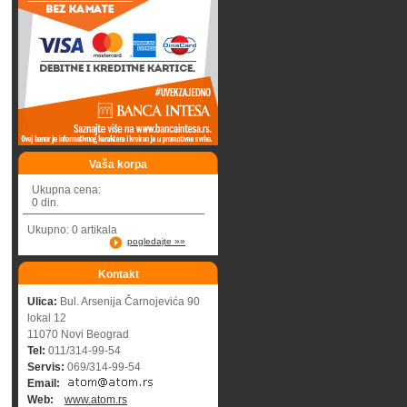
Vaša korpa
Ukupna cena:
0 din.
Ukupno: 0 artikala
pogledajte »»
Kontakt
Ulica:
Bul. Arsenija Čarnojevića 90
lokal 12
11070 Novi Beograd
Tel:
011/314-99-54
Servis:
069/314-99-54
Email:
Web:
www.atom.rs