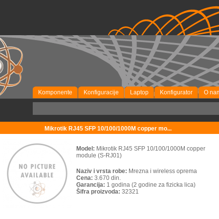
Komponente
Konfiguracije
Laptop
Konfigurator
O na
Mikrotik RJ45 SFP 10/100/1000M copper mo...
Model:
Mikrotik RJ45 SFP 10/100/1000M copper
module (S-RJ01)
Naziv i vrsta robe:
Mrezna i wireless oprema
Cena:
3.670 din.
Garancija:
1 godina (2 godine za fizicka lica)
Šifra proizvoda:
32321