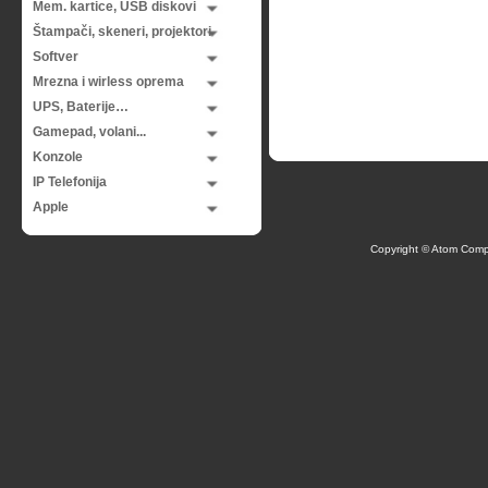
Mem. kartice, USB diskovi
Štampači, skeneri, projektori
Softver
Mrezna i wirless oprema
UPS, Baterije…
Gamepad, volani...
Konzole
IP Telefonija
Apple
Copyright © Atom Comp