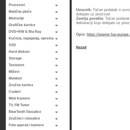
Procesori
Uvoznik:
Tačan podatak o uvozni
Matične ploče
dobijate uz proizvod.
Memorije
Zemlja porekla:
Tačan podatak o
deklaraciji koju dobijate uz proi
Grafičke kartice
DVD+RW & Blu Ray
Opis:
https://energy.fsp-europe
Kućista, napajanja, oprema
SSD
Nazad
Hard diskovi
Storage
Tastature
Miševi
Monitori
Zvučne kartice
Cooleri
Web Kamere
TV, FM Tuner
BlueTooth Slusalice
Zvučnici i slusalice
Foto aparati i kamere