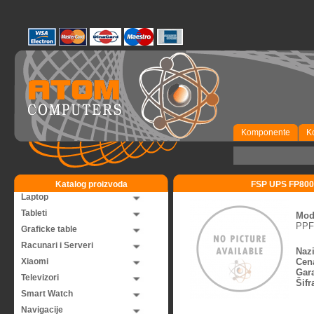
Komponente
K
Katalog proizvoda
FSP UPS FP800 L
Laptop
Tableti
Mod
PPF
Graficke table
Racunari i Serveri
Nazi
Xiaomi
Cen
Gara
Televizori
Šifr
Smart Watch
Navigacije