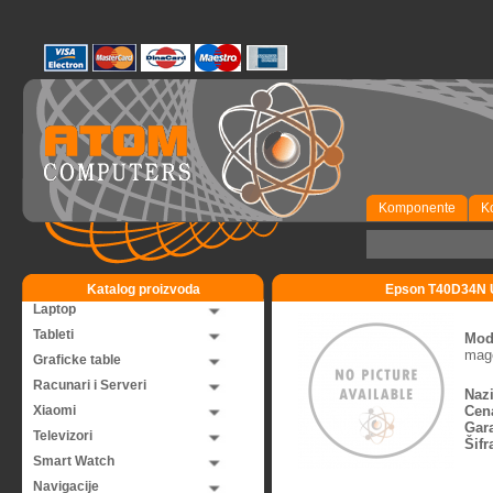
Komponente
K
Katalog proizvoda
Epson T40D34N U
Laptop
Tableti
Mod
mage
Graficke table
Racunari i Serveri
Nazi
Xiaomi
Cen
Gara
Televizori
Šifr
Smart Watch
Navigacije