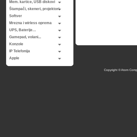
Mem. kartice, USB diskovi
Štampači, skeneri, projektori
Softver
Mrezna i wirless oprema
UPS, Baterije…
Gamepad, volani...
Konzole
IP Telefonija
Apple
Copyright © Atom Comp