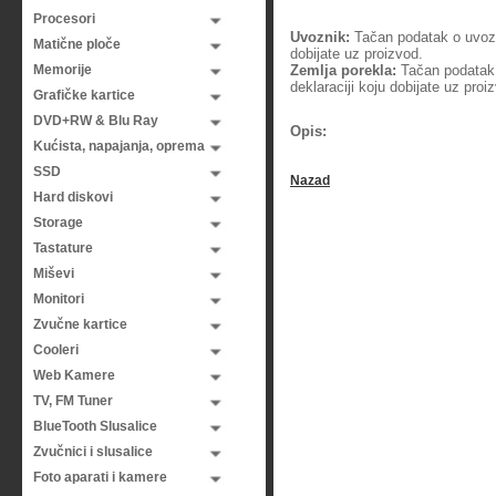
Procesori
Uvoznik:
Tačan podatak o uvozni
Matične ploče
dobijate uz proizvod.
Memorije
Zemlja porekla:
Tačan podatak o
deklaraciji koju dobijate uz proi
Grafičke kartice
DVD+RW & Blu Ray
Opis:
Kućista, napajanja, oprema
SSD
Nazad
Hard diskovi
Storage
Tastature
Miševi
Monitori
Zvučne kartice
Cooleri
Web Kamere
TV, FM Tuner
BlueTooth Slusalice
Zvučnici i slusalice
Foto aparati i kamere