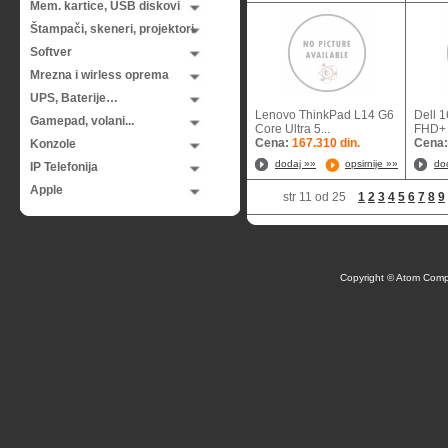
Mem. kartice, USB diskovi
Štampači, skeneri, projektori
Softver
Mrezna i wirless oprema
UPS, Baterije…
Lenovo ThinkPad L14 G6
Dell 
Gamepad, volani...
Core Ultra 5...
FHD+ 3
Cena:
167.310 din.
Cena
Konzole
dodaj »»
opsirnije »»
do
IP Telefonija
Apple
str 11 od 25
1
2
3
4
5
6
7
8
9
Copyright © Atom Comp