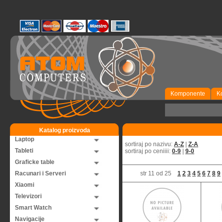
Komponente
K
Katalog proizvoda
Laptop
sortiraj po nazivu:
A-Z
|
Z-A
Tableti
sortiraj po ceniiii:
0-9
|
9-0
Graficke table
Racunari i Serveri
str 11 od 25
1
2
3
4
5
6
7
8
9
Xiaomi
Televizori
Smart Watch
Navigacije