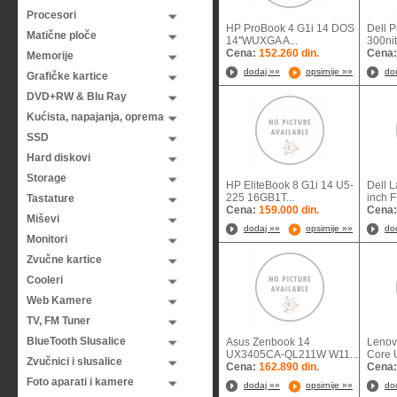
Procesori
HP ProBook 4 G1i 14 DOS
Dell 
Matične ploče
14''WUXGA A...
300nit
Cena:
152.260 din.
Cena
Memorije
dodaj »»
opsirnije »»
do
Grafičke kartice
DVD+RW & Blu Ray
Kućista, napajanja, oprema
SSD
Hard diskovi
Storage
HP EliteBook 8 G1i 14 U5-
Dell L
225 16GB1T...
inch F
Tastature
Cena:
159.000 din.
Cena
Miševi
dodaj »»
opsirnije »»
do
Monitori
Zvučne kartice
Cooleri
Web Kamere
TV, FM Tuner
BlueTooth Slusalice
Asus Zenbook 14
Lenov
UX3405CA-QL211W W11...
Core U
Zvučnici i slusalice
Cena:
162.890 din.
Cena
Foto aparati i kamere
dodaj »»
opsirnije »»
do